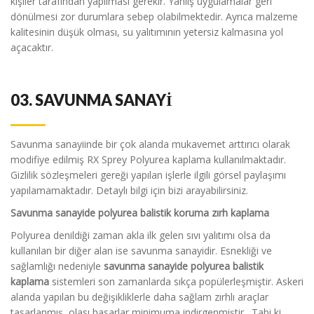
kişiler tarafından yapılması gerekir. Yanlış uygulamalar geri
dönülmesi zor durumlara sebep olabilmektedir. Ayrıca malzeme
kalitesinin düşük olması, su yalıtımının yetersiz kalmasına yol
açacaktır.
03.
SAVUNMA SANAYİ
Savunma sanayiinde bir çok alanda mukavemet arttırıcı olarak
modifiye edilmiş RX Sprey Polyurea kaplama kullanılmaktadır.
Gizlilik sözleşmeleri gereği yapılan işlerle ilgili görsel paylaşımı
yapılamamaktadır. Detaylı bilgi için bizi arayabilirsiniz.
Savunma sanayide polyurea balistik koruma zırh kaplama
Polyurea denildiği zaman akla ilk gelen sıvı yalıtımı olsa da
kullanılan bir diğer alan ise savunma sanayidir. Esnekliği ve
sağlamlığı nedeniyle
savunma sanayide polyurea balistik
kaplama
sistemleri son zamanlarda sıkça popülerleşmiştir. Askeri
alanda yapılan bu değişikliklerle daha sağlam zırhlı araçlar
tasarlanmış, olası hasarlar minimuma indirgenmiştir. Tabi ki