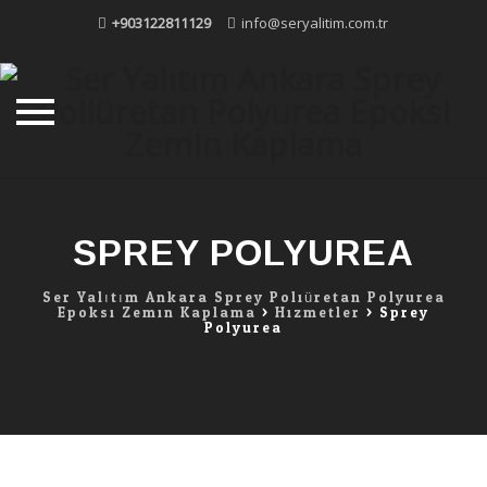
+903122811129
info@seryalitim.com.tr
Skip
to
content
SPREY POLYUREA
Ser Yalıtım Ankara Sprey Poliüretan Polyurea
Epoksi Zemin Kaplama
>
Hizmetler
>
Sprey
Polyurea