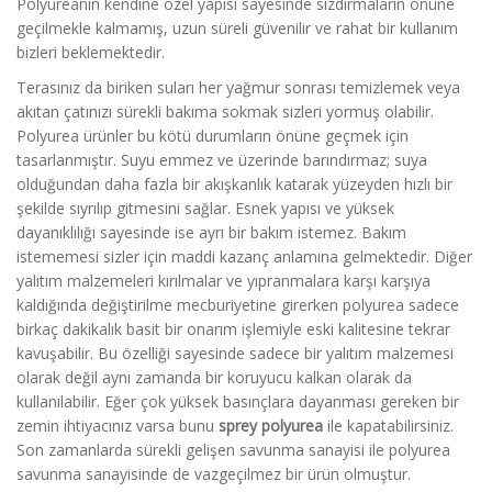
Polyureanın kendine özel yapısı sayesinde sızdırmaların önüne
geçilmekle kalmamış, uzun süreli güvenilir ve rahat bir kullanım
bizleri beklemektedir.
Terasınız da biriken suları her yağmur sonrası temizlemek veya
akıtan çatınızı sürekli bakıma sokmak sizleri yormuş olabilir.
Polyurea ürünler bu kötü durumların önüne geçmek için
tasarlanmıştır. Suyu emmez ve üzerinde barındırmaz; suya
olduğundan daha fazla bir akışkanlık katarak yüzeyden hızlı bir
şekilde sıyrılıp gitmesini sağlar. Esnek yapısı ve yüksek
dayanıklılığı sayesinde ise ayrı bir bakım istemez. Bakım
istememesi sizler için maddi kazanç anlamına gelmektedir. Diğer
yalıtım malzemeleri kırılmalar ve yıpranmalara karşı karşıya
kaldığında değiştirilme mecburiyetine girerken polyurea sadece
birkaç dakikalık basit bir onarım işlemiyle eski kalitesine tekrar
kavuşabilir. Bu özelliği sayesinde sadece bir yalıtım malzemesi
olarak değil aynı zamanda bir koruyucu kalkan olarak da
kullanılabilir. Eğer çok yüksek basınçlara dayanması gereken bir
zemin ihtiyacınız varsa bunu
sprey polyurea
ile kapatabilirsiniz.
Son zamanlarda sürekli gelişen savunma sanayisi ile polyurea
savunma sanayisinde de vazgeçilmez bir ürün olmuştur.