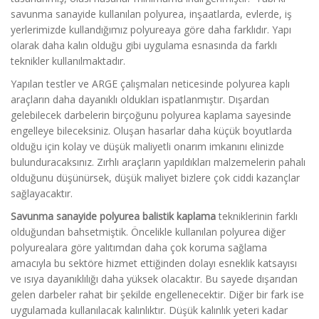
savunma sanayide kullanılan polyurea, inşaatlarda, evlerde, iş
yerlerimizde kullandığımız polyureaya göre daha farklıdır. Yapı
olarak daha kalın olduğu gibi uygulama esnasında da farklı
teknikler kullanılmaktadır.
Yapılan testler ve ARGE çalışmaları neticesinde polyurea kaplı
araçların daha dayanıklı oldukları ispatlanmıştır. Dışardan
gelebilecek darbelerin birçoğunu polyurea kaplama sayesinde
engelleye bileceksiniz. Oluşan hasarlar daha küçük boyutlarda
olduğu için kolay ve düşük maliyetli onarım imkanını elinizde
bulunduracaksınız. Zırhlı araçların yapıldıkları malzemelerin pahalı
olduğunu düşünürsek, düşük maliyet bizlere çok ciddi kazançlar
sağlayacaktır.
Savunma sanayide polyurea balistik kaplama
tekniklerinin farklı
olduğundan bahsetmiştik. Öncelikle kullanılan polyurea diğer
polyurealara göre yalıtımdan daha çok koruma sağlama
amacıyla bu sektöre hizmet ettiğinden dolayı esneklik katsayısı
ve ısıya dayanıklılığı daha yüksek olacaktır. Bu sayede dışarıdan
gelen darbeler rahat bir şekilde engellenecektir. Diğer bir fark ise
uygulamada kullanılacak kalınlıktır. Düşük kalınlık yeteri kadar