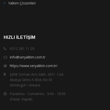
Yalıtım Çözümleri
HIZLI İLETIŞIM
0312 281 11 29
info@seryalitim.com.tr
https://www.seryalitim.com.tr/
Şehit Osman Avcı Mah. 2651. Cad.
Akasya Sitesi A Blok No:30
Etimesgut / Ankara
Pazartesi - Cumartesi - 9:00 - 18:00
(Pazar: Kapalı)