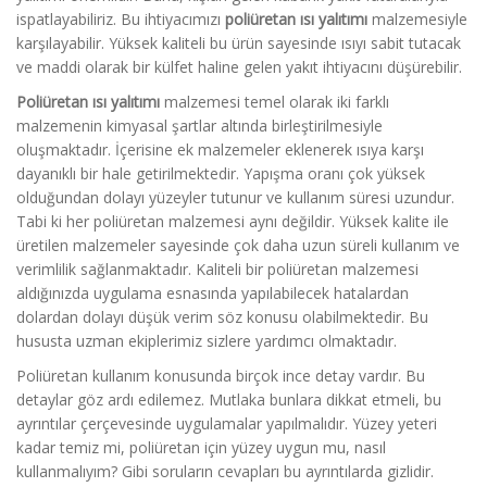
ispatlayabiliriz. Bu ihtiyacımızı
poliüretan ısı yalıtımı
malzemesiyle
karşılayabilir. Yüksek kaliteli bu ürün sayesinde ısıyı sabit tutacak
ve maddi olarak bir külfet haline gelen yakıt ihtiyacını düşürebilir.
Poliüretan ısı yalıtımı
malzemesi temel olarak iki farklı
malzemenin kimyasal şartlar altında birleştirilmesiyle
oluşmaktadır. İçerisine ek malzemeler eklenerek ısıya karşı
dayanıklı bir hale getirilmektedir. Yapışma oranı çok yüksek
olduğundan dolayı yüzeyler tutunur ve kullanım süresi uzundur.
Tabi ki her poliüretan malzemesi aynı değildir. Yüksek kalite ile
üretilen malzemeler sayesinde çok daha uzun süreli kullanım ve
verimlilik sağlanmaktadır. Kaliteli bir poliüretan malzemesi
aldığınızda uygulama esnasında yapılabilecek hatalardan
dolardan dolayı düşük verim söz konusu olabilmektedir. Bu
hususta uzman ekiplerimiz sizlere yardımcı olmaktadır.
Poliüretan kullanım konusunda birçok ince detay vardır. Bu
detaylar göz ardı edilemez. Mutlaka bunlara dikkat etmeli, bu
ayrıntılar çerçevesinde uygulamalar yapılmalıdır. Yüzey yeteri
kadar temiz mi, poliüretan için yüzey uygun mu, nasıl
kullanmalıyım? Gibi soruların cevapları bu ayrıntılarda gizlidir.