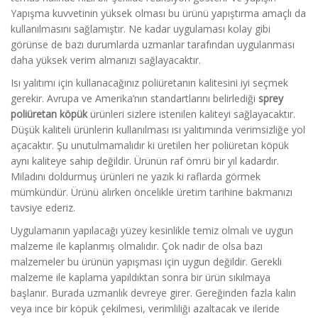
Yapışma kuvvetinin yüksek olması bu ürünü yapıştırma amaçlı da
kullanılmasını sağlamıştır. Ne kadar uygulaması kolay gibi
görünse de bazı durumlarda uzmanlar tarafından uygulanması
daha yüksek verim almanızı sağlayacaktır.
Isı yalıtımı için kullanacağınız poliüretanın kalitesini iyi seçmek
gerekir. Avrupa ve Amerika’nın standartlarını belirlediği
sprey
poliüretan köpük
ürünleri sizlere istenilen kaliteyi sağlayacaktır.
Düşük kaliteli ürünlerin kullanılması ısı yalıtımında verimsizliğe yol
açacaktır. Şu unutulmamalıdır ki üretilen her poliüretan köpük
aynı kaliteye sahip değildir. Ürünün raf ömrü bir yıl kadardır.
Miladını doldurmuş ürünleri ne yazık ki raflarda görmek
mümkündür. Ürünü alırken öncelikle üretim tarihine bakmanızı
tavsiye ederiz.
Uygulamanın yapılacağı yüzey kesinlikle temiz olmalı ve uygun
malzeme ile kaplanmış olmalıdır. Çok nadir de olsa bazı
malzemeler bu ürünün yapışması için uygun değildir. Gerekli
malzeme ile kaplama yapıldıktan sonra bir ürün sıkılmaya
başlanır. Burada uzmanlık devreye girer. Gereğinden fazla kalın
veya ince bir köpük çekilmesi, verimliliği azaltacak ve ileride