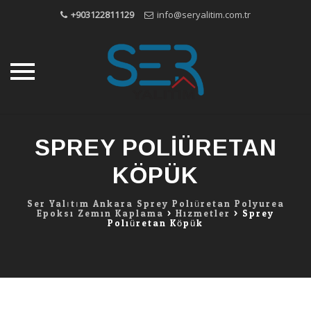
+903122811129
info@seryalitim.com.tr
Skip
to
SPREY POLIÜRETAN
content
KÖPÜK
Ser Yalıtım Ankara Sprey Poliüretan Polyurea
Epoksi Zemin Kaplama
>
Hizmetler
>
Sprey
Poliüretan Köpük