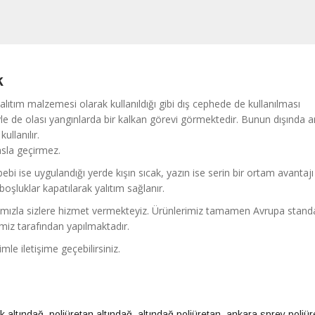
k
yalıtım malzemesi olarak kullanıldığı gibi dış cephede de kullanılması
e de olası yangınlarda bir kalkan görevi görmektedir. Bunun dışında a
ullanılır.
 asla geçirmez.
bebi ise uygulandığı yerde kışın sıcak, yazın ise serin bir ortam avantajı
oşluklar kapatılarak yalıtım sağlanır.
larımızla sizlere hizmet vermekteyiz. Ürünlerimiz tamamen Avrupa standa
miz tarafından yapılmaktadır.
zimle iletişime geçebilirsiniz.
k altındağ
,
poliüretan altındağ
,
altındağ poliüretan, ankara sprey poliür