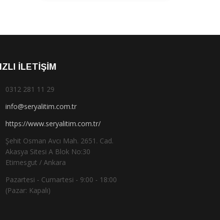
IZLI İLETIŞIM
0312 281 11 29
info@seryalitim.com.tr
https://www.seryalitim.com.tr/
Şehit Osman Avcı Mah. 2651. Cad.
Akasya Sitesi A Blok No:30
Etimesgut / Ankara
Pazartesi - Cumartesi - 9:00 - 18:00
(Pazar: Kapalı)