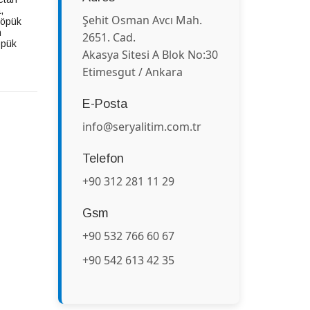
a
,
Şehit Osman Avcı Mah.
köpük
n
2651. Cad.
öpük
Akasya Sitesi A Blok No:30
Etimesgut / Ankara
E-Posta
info@seryalitim.com.tr
Telefon
+90 312 281 11 29
Gsm
+90 532 766 60 67
+90 542 613 42 35