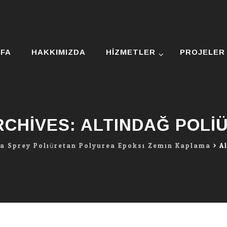
YFA
HAKKIMIZDA
HIZMETLER
PROJELER
RCHIVES:
ALTINDAĞ POLI
ra Sprey Poliüretan Polyurea Epoksi Zemin Kaplama
>
A