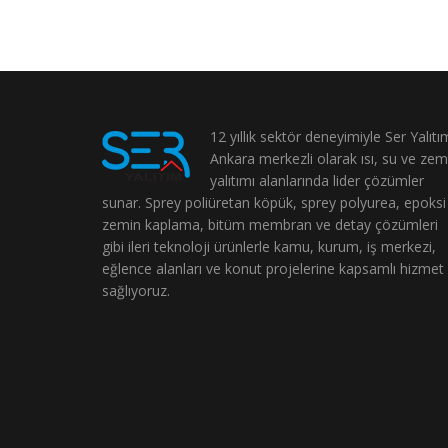
12 yıllık sektör deneyimiyle Ser Yalıtı
Ankara merkezli olarak ısı, su ve zem
yalıtımı alanlarında lider çözümler
sunar. Sprey poliüretan köpük, sprey polyurea, epoksi
zemin kaplama, bitüm membran ve detay çözümleri
gibi ileri teknoloji ürünlerle kamu, kurum, iş merkezi,
eğlence alanları ve konut projelerine kapsamlı hizmet
sağlıyoruz.