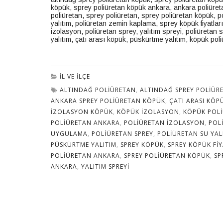
köpük
,
sprey poliüretan köpük ankara, ankara poliüret
poliüretan, sprey poliüretan
,
sprey poliüretan köpük
,
p
yalıtım, poliüretan zemin kaplama, sprey köpük fiyatlar
izolasyon, poliüretan sprey, yalıtım spreyi, poliüretan 
yalıtım, çatı arası köpük, püskürtme yalıtım, köpük po
İL VE İLÇE
ALTINDAĞ POLIÜRETAN
,
ALTINDAĞ SPREY POLIÜR
ANKARA SPREY POLIÜRETAN KÖPÜK
,
ÇATI ARASI KÖP
IZOLASYON KÖPÜK
,
KÖPÜK IZOLASYON
,
KÖPÜK POL
POLIÜRETAN ANKARA
,
POLIÜRETAN IZOLASYON
,
POL
UYGULAMA
,
POLIÜRETAN SPREY
,
POLIÜRETAN SU YAL
PÜSKÜRTME YALITIM
,
SPREY KÖPÜK
,
SPREY KÖPÜK FIY
POLIÜRETAN ANKARA
,
SPREY POLIÜRETAN KÖPÜK
,
SP
ANKARA
,
YALITIM SPREYI