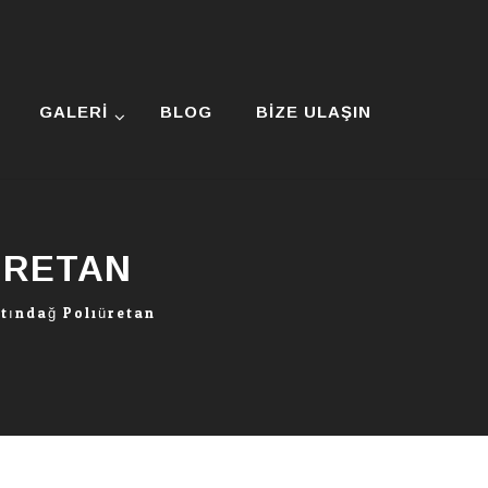
GALERI
BLOG
BIZE ULAŞIN
ÜRETAN
ltındağ Poliüretan