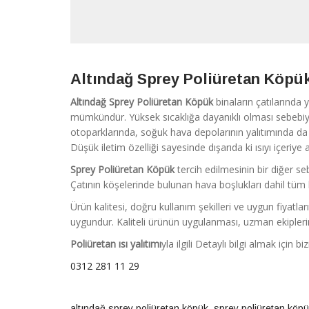
Altındağ Sprey Poliüretan Köpü
Altındağ Sprey Poliüretan Köpük
binaların çatılarında 
mümkündür. Yüksek sıcaklığa dayanıklı olması sebebiyl
otoparklarında, soğuk hava depolarının yalıtımında da k
Düşük iletim özelliği sayesinde dışarıda ki ısıyı içeriye
Sprey Poliüretan Köpük
tercih edilmesinin bir diğer se
Çatının köşelerinde bulunan hava boşlukları dahil tüm b
Ürün kalitesi, doğru kullanım şekilleri ve uygun fiyat
uygundur. Kaliteli ürünün uygulanması, uzman ekipleri
Poliüretan ısı yalıtımı
yla ilgili Detaylı bilgi almak için bi
0312 281 11 29
altındağ sprey poliüretan köpük
,
sprey poliüretan köpü