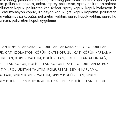
an, poliüretan ankara
,
ankara sprey poliüretan
,
sprey
poliüretan ankar
oliüretan köpük
,
poliüretan köpük fiyat, sprey köpük, köpük izolasyon, 
ı, çatı izolasyon köpük, izolasyon köpük, çatı köpük kaplama, poliüreta
su yalıtımı, çatı köpüğü, poliüretan yalıtım, sprey köpük yalıtım, sprey k
liüretan, poliüretan köpük uygulama
ETAN KÖPÜK
,
ANKARA POLIÜRETAN
,
ANKARA SPREY POLIÜRETAN
,
ÜK
,
ÇATI IZOLASYON KÖPÜK
,
ÇATI KÖPÜĞÜ
,
ÇATI KÖPÜK KAPLAMA
,
IÜRETAN
,
KÖPÜK YALITIM
,
POLIÜRETAN
,
POLIÜRETAN ALTINDAĞ
,
IÜRETAN KÖPÜK
,
POLIÜRETAN KÖPÜK FIYAT
,
POLIÜRETAN KÖPÜK
ITIMI
,
POLIÜRETAN YALITIM
,
POLIÜRETAN ZEMIN KAPLAMA
,
ATLARI
,
SPREY KÖPÜK YALITIM
,
SPREY POLIÜRETAN
,
SPREY
REY POLIÜRETAN KÖPÜK ALTINDAĞ
,
SPREY POLIÜRETAN KÖPÜK