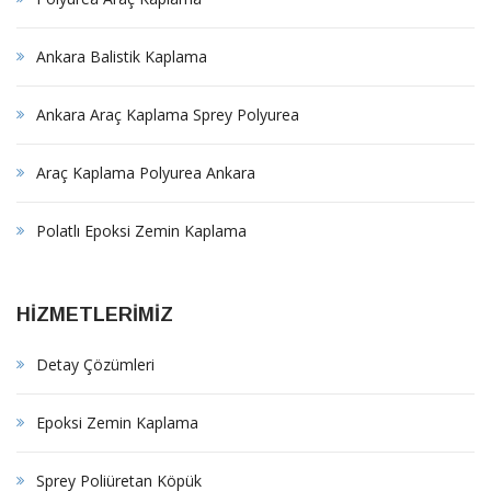
Ankara Balistik Kaplama
Ankara Araç Kaplama Sprey Polyurea
Araç Kaplama Polyurea Ankara
Polatlı Epoksi Zemin Kaplama
HİZMETLERİMİZ
Detay Çözümleri
Epoksi Zemin Kaplama
Sprey Poliüretan Köpük