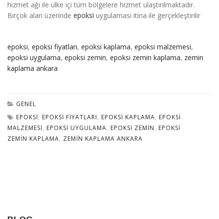
hizmet ağı ile ülke içi tüm bölgelere hizmet ulaştırılmaktadır.
Birçok alan üzerinde
epoksi
uygulaması itina ile gerçekleştirilir
epoksi
,
epoksi fiyatları
,
epoksi kaplama
,
epoksi malzemesi
,
epoksi uygulama
,
epoksi zemin
,
epoksi zemin kaplama
,
zemin
kaplama ankara
GENEL
EPOKSI
,
EPOKSI FIYATLARI
,
EPOKSI KAPLAMA
,
EPOKSI
MALZEMESI
,
EPOKSI UYGULAMA
,
EPOKSI ZEMIN
,
EPOKSI
ZEMIN KAPLAMA
,
ZEMIN KAPLAMA ANKARA