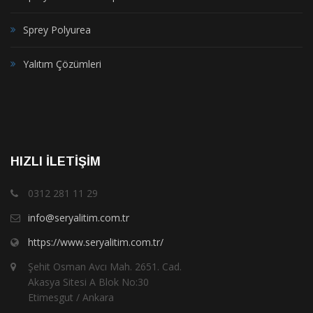
Sprey Polyurea
Yalıtım Çözümleri
HIZLI İLETIŞIM
0312 281 11 29
info@seryalitim.com.tr
https://www.seryalitim.com.tr/
Şehit Osman Avcı Mah. 2651. Cad.
Akasya Sitesi A Blok No:30
Etimesgut / Ankara