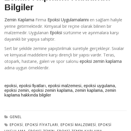
Bilgiler
Zemin Kaplama
Firma
Epoksi Uygulamalarını
en sağlam haliyle
yerine getirmektedir. Kimyasal bir reçine olarak bilinen bir
malzemedir. Uygulanan
Epoksi
sürtünme ve aşınmalara karşı
dayanıklı bir yapıya sahiptir.
Sert bir şekilde zemine yapıştırılmak suretiyle gerçekleşir. Sıvalar
ve kimyasal maddelere karşı dirençli bir yapısı vardır. Teras,
otopark, hastane, galeri ve spor salonu
epoksi zemin kaplama
adına uygun örneklerdir.
epoksi
,
epoksi fiyatları
,
epoksi malzemesi
,
epoksi uygulama
,
epoksi zemin
,
epoksi zemin kaplama
,
zemin kaplama
,
zemin
kaplama hakkında bilgiler
GENEL
EPOKSI
,
EPOKSI FIYATLARI
,
EPOKSI MALZEMESI
,
EPOKSI