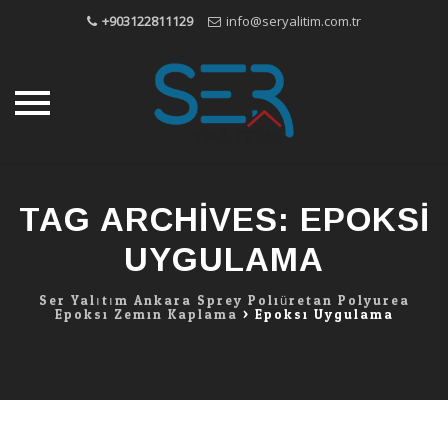
+903122811129
info@seryalitim.com.tr
Skip
to
TAG ARCHIVES:
EPOKSI
content
UYGULAMA
Ser Yalıtım Ankara Sprey Poliüretan Polyurea
Epoksi Zemin Kaplama
>
Epoksi Uygulama