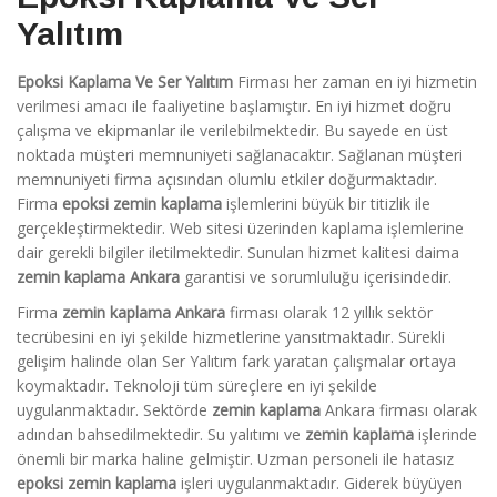
Yalıtım
Epoksi Kaplama Ve Ser Yalıtım
Firması her zaman en iyi hizmetin
verilmesi amacı ile faaliyetine başlamıştır. En iyi hizmet doğru
çalışma ve ekipmanlar ile verilebilmektedir. Bu sayede en üst
noktada müşteri memnuniyeti sağlanacaktır. Sağlanan müşteri
memnuniyeti firma açısından olumlu etkiler doğurmaktadır.
Firma
epoksi zemin kaplama
işlemlerini büyük bir titizlik ile
gerçekleştirmektedir. Web sitesi üzerinden kaplama işlemlerine
dair gerekli bilgiler iletilmektedir. Sunulan hizmet kalitesi daima
zemin kaplama Ankara
garantisi ve sorumluluğu içerisindedir.
Firma
zemin kaplama Ankara
firması olarak 12 yıllık sektör
tecrübesini en iyi şekilde hizmetlerine yansıtmaktadır. Sürekli
gelişim halinde olan Ser Yalıtım fark yaratan çalışmalar ortaya
koymaktadır. Teknoloji tüm süreçlere en iyi şekilde
uygulanmaktadır. Sektörde
zemin kaplama
Ankara firması olarak
adından bahsedilmektedir. Su yalıtımı ve
zemin kaplama
işlerinde
önemli bir marka haline gelmiştir. Uzman personeli ile hatasız
epoksi zemin kaplama
işleri uygulanmaktadır. Giderek büyüyen