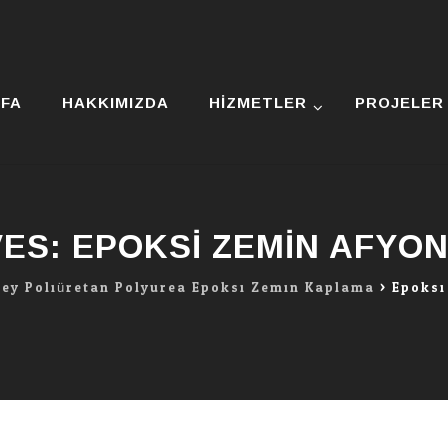
YFA
HAKKIMIZDA
HIZMETLER
PROJELER
VES:
EPOKSI ZEMIN AFYO
rey Poliüretan Polyurea Epoksi Zemin Kaplama
>
Epoksi