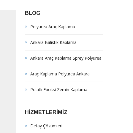
BLOG
Polyurea Araç Kaplama
Ankara Balistik Kaplama
Ankara Araç Kaplama Sprey Polyurea
Araç Kaplama Polyurea Ankara
Polatlı Epoksi Zemin Kaplama
HİZMETLERİMİZ
Detay Çözümleri