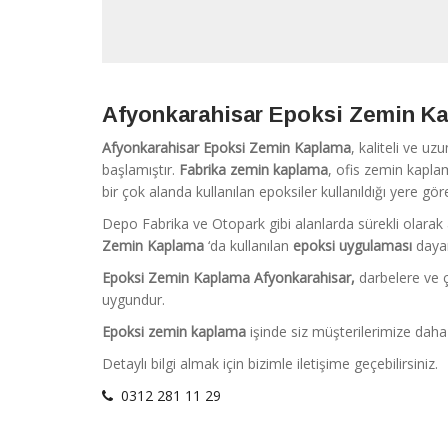
Afyonkarahisar Epoksi Zemin K
Afyonkarahisar Epoksi Zemin Kaplama
, kaliteli ve 
başlamıştır.
Fabrika zemin kaplama
, ofis zemin kapl
bir çok alanda kullanılan epoksiler kullanıldığı yere gör
Depo Fabrika ve Otopark gibi alanlarda sürekli olarak 
Zemin Kaplama
‘da kullanılan
epoksi uygulaması
dayan
Epoksi Zemin Kaplama Afyonkarahisar,
darbelere ve çi
uygundur.
Epoksi zemin kaplama
işinde siz müşterilerimize daha 
Detaylı bilgi almak için bizimle iletişime geçebilirsiniz.
0312 281 11 29