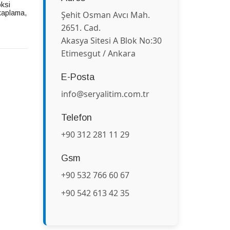
ksi
kaplama
,
Şehit Osman Avcı Mah.
2651. Cad.
Akasya Sitesi A Blok No:30
Etimesgut / Ankara
E-Posta
info@seryalitim.com.tr
Telefon
+90 312 281 11 29
Gsm
+90 532 766 60 67
+90 542 613 42 35