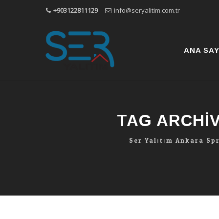
+903122811129
info@seryalitim.com.tr
Skip
to
content
ANA SA
TAG ARCHI
Ser Yalıtım Ankara Sp