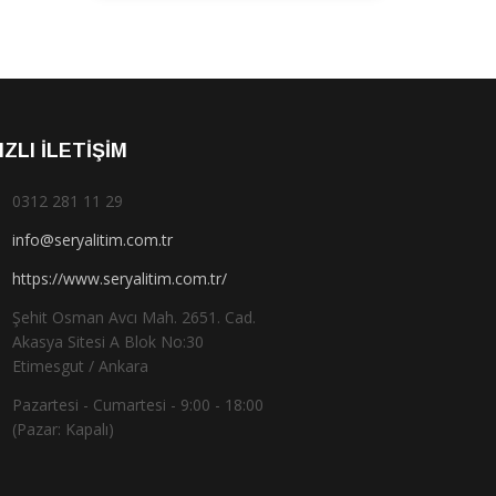
IZLI İLETIŞIM
0312 281 11 29
info@seryalitim.com.tr
https://www.seryalitim.com.tr/
Şehit Osman Avcı Mah. 2651. Cad.
Akasya Sitesi A Blok No:30
Etimesgut / Ankara
Pazartesi - Cumartesi - 9:00 - 18:00
(Pazar: Kapalı)