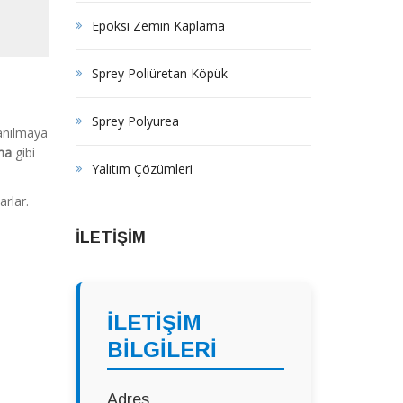
Epoksi Zemin Kaplama
Sprey Poliüretan Köpük
Sprey Polyurea
lanılmaya
ma
gibi
Yalıtım Çözümleri
arlar.
İLETİŞİM
İLETİŞİM
BİLGİLERİ
Adres