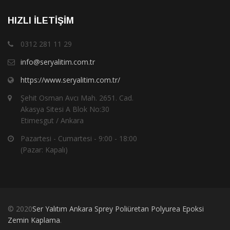
HIZLI İLETIŞIM
0312 281 11 29
info@seryalitim.com.tr
https://www.seryalitim.com.tr/
Şehit Osman Avcı Mah. 2651. Cad.
Akasya Sitesi A Blok No:30
Etimesgut / Ankara
Pazartesi - Cumartesi - 9:00 - 18:00
(Pazar: Kapalı)
© 2020
Ser Yalıtım Ankara Sprey Poliüretan Polyurea Epoksi
Zemin Kaplama
.