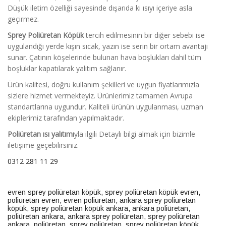
Düşük iletim özelliği sayesinde dışarıda ki ısıyı içeriye asla
geçirmez.
Sprey Poliüretan Köpük
tercih edilmesinin bir diğer sebebi ise
uygulandığı yerde kışın sıcak, yazın ise serin bir ortam avantajı
sunar. Çatının köşelerinde bulunan hava boşlukları dahil tüm
boşluklar kapatılarak yalıtım sağlanır.
Ürün kalitesi, doğru kullanım şekilleri ve uygun fiyatlarımızla
sizlere hizmet vermekteyiz. Ürünlerimiz tamamen Avrupa
standartlarına uygundur. Kaliteli ürünün uygulanması, uzman
ekiplerimiz tarafından yapılmaktadır.
Poliüretan ısı yalıtımı
yla ilgili Detaylı bilgi almak için bizimle
iletişime geçebilirsiniz.
0312 281 11 29
evren sprey poliüretan köpük
,
sprey poliüretan köpük evren
,
poliüretan evren
,
evren poliüretan
,
ankara sprey poliüretan
köpük
,
sprey poliüretan köpük ankara
,
ankara poliüretan,
poliüretan ankara
,
ankara sprey poliüretan
,
sprey poliüretan
ankara
,
poliüretan
,
sprey poliüretan
,
sprey poliüretan köpük
,