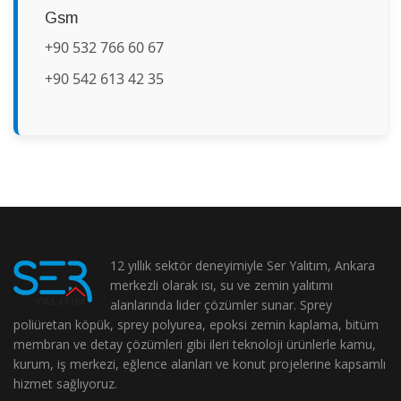
Gsm
+90 532 766 60 67
+90 542 613 42 35
12 yıllık sektör deneyimiyle Ser Yalıtım, Ankara
merkezli olarak ısı, su ve zemin yalıtımı
alanlarında lider çözümler sunar. Sprey
poliüretan köpük, sprey polyurea, epoksi zemin kaplama, bitüm
membran ve detay çözümleri gibi ileri teknoloji ürünlerle kamu,
kurum, iş merkezi, eğlence alanları ve konut projelerine kapsamlı
hizmet sağlıyoruz.