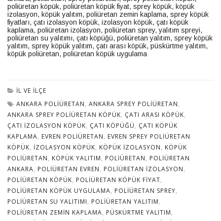
poliüretan köpük
,
poliüretan köpük fiyat
,
sprey köpük, köpük
izolasyon, köpük yalıtım, poliüretan zemin kaplama, sprey köpük
fiyatları, çatı izolasyon köpük, izolasyon köpük, çatı köpük
kaplama, poliüretan izolasyon, poliüretan sprey, yalıtım spreyi,
poliüretan su yalıtımı, çatı köpüğü, poliüretan yalıtım
,
sprey köpük
yalıtım, sprey köpük yalıtım, çatı arası köpük, püskürtme yalıtım,
köpük poliüretan, poliüretan köpük uygulama
İL VE İLÇE
ANKARA POLIÜRETAN
,
ANKARA SPREY POLIÜRETAN
,
ANKARA SPREY POLIÜRETAN KÖPÜK
,
ÇATI ARASI KÖPÜK
,
ÇATI IZOLASYON KÖPÜK
,
ÇATI KÖPÜĞÜ
,
ÇATI KÖPÜK
KAPLAMA
,
EVREN POLIÜRETAN
,
EVREN SPREY POLIÜRETAN
KÖPÜK
,
IZOLASYON KÖPÜK
,
KÖPÜK IZOLASYON
,
KÖPÜK
POLIÜRETAN
,
KÖPÜK YALITIM
,
POLIÜRETAN
,
POLIÜRETAN
ANKARA
,
POLIÜRETAN EVREN
,
POLIÜRETAN IZOLASYON
,
POLIÜRETAN KÖPÜK
,
POLIÜRETAN KÖPÜK FIYAT
,
POLIÜRETAN KÖPÜK UYGULAMA
,
POLIÜRETAN SPREY
,
POLIÜRETAN SU YALITIMI
,
POLIÜRETAN YALITIM
,
POLIÜRETAN ZEMIN KAPLAMA
,
PÜSKÜRTME YALITIM
,