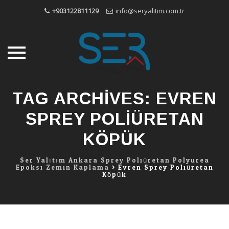
+903122811129
info@seryalitim.com.tr
Skip
TAG ARCHIVES:
EVREN
to
content
SPREY POLIÜRETAN
KÖPÜK
Ser Yalıtım Ankara Sprey Poliüretan Polyurea
Epoksi Zemin Kaplama
>
Evren Sprey Poliüretan
Köpük