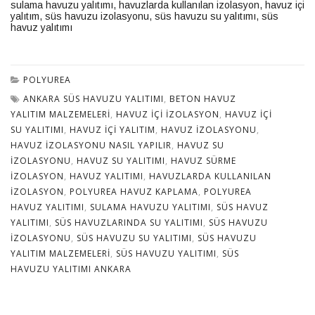
sulama havuzu yalıtımı
,
havuzlarda kullanılan izolasyon
,
havuz içi
yalıtım
,
süs havuzu izolasyonu
,
süs havuzu su yalıtımı
,
süs
havuz yalıtımı
POLYUREA
ANKARA SÜS HAVUZU YALITIMI
,
BETON HAVUZ
YALITIM MALZEMELERI
,
HAVUZ IÇI IZOLASYON
,
HAVUZ IÇI
SU YALITIMI
,
HAVUZ IÇI YALITIM
,
HAVUZ IZOLASYONU
,
HAVUZ IZOLASYONU NASIL YAPILIR
,
HAVUZ SU
IZOLASYONU
,
HAVUZ SU YALITIMI
,
HAVUZ SÜRME
IZOLASYON
,
HAVUZ YALITIMI
,
HAVUZLARDA KULLANILAN
IZOLASYON
,
POLYUREA HAVUZ KAPLAMA
,
POLYUREA
HAVUZ YALITIMI
,
SULAMA HAVUZU YALITIMI
,
SÜS HAVUZ
YALITIMI
,
SÜS HAVUZLARINDA SU YALITIMI
,
SÜS HAVUZU
IZOLASYONU
,
SÜS HAVUZU SU YALITIMI
,
SÜS HAVUZU
YALITIM MALZEMELERI
,
SÜS HAVUZU YALITIMI
,
SÜS
HAVUZU YALITIMI ANKARA