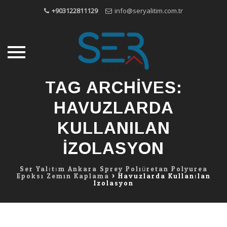
+903122811129
info@seryalitim.com.tr
TAG ARCHIVES:
Skip
to
HAVUZLARDA
content
KULLANILAN
IZOLASYON
Ser Yalıtım Ankara Sprey Poliüretan Polyurea
Epoksi Zemin Kaplama
>
Havuzlarda Kullanılan
Izolasyon