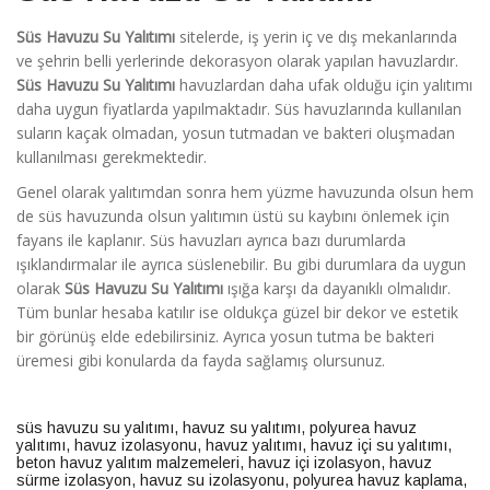
Süs Havuzu Su Yalıtımı
sitelerde, iş yerin iç ve dış mekanlarında
ve şehrin belli yerlerinde dekorasyon olarak yapılan havuzlardır.
Süs Havuzu Su Yalıtımı
havuzlardan daha ufak olduğu için yalıtımı
daha uygun fiyatlarda yapılmaktadır. Süs havuzlarında kullanılan
suların kaçak olmadan, yosun tutmadan ve bakteri oluşmadan
kullanılması gerekmektedir.
Genel olarak yalıtımdan sonra hem yüzme havuzunda olsun hem
de süs havuzunda olsun yalıtımın üstü su kaybını önlemek için
fayans ile kaplanır. Süs havuzları ayrıca bazı durumlarda
ışıklandırmalar ile ayrıca süslenebilir. Bu gibi durumlara da uygun
olarak
Süs Havuzu Su Yalıtımı
ışığa karşı da dayanıklı olmalıdır.
Tüm bunlar hesaba katılır ise oldukça güzel bir dekor ve estetik
bir görünüş elde edebilirsiniz. Ayrıca yosun tutma be bakteri
üremesi gibi konularda da fayda sağlamış olursunuz.
süs havuzu su yalıtımı
,
havuz su yalıtımı
,
polyurea havuz
yalıtımı
,
havuz izolasyonu
,
havuz yalıtımı
,
havuz içi su yalıtımı
,
beton havuz yalıtım malzemeleri
,
havuz içi izolasyon
,
havuz
sürme izolasyon
,
havuz su izolasyonu
,
polyurea havuz kaplama
,