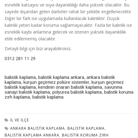
esneklik katsayısı ve ısıya dayanıklılığı daha yüksek olacaktır. Bu
sayede dışarıdan gelen darbeler rahat bir şekilde engellenecektir.
Diğer bir fark ise uygulamada kullanılacak kalınlıktır. Düşük
kalınlık yeteri kadar koruma sağlamayacaktır. Fazla bir kalınlık ise
esneklik kaybı anlamına gelecek ve istenen yüksek dayanıklılık
elde edilememiş olacaktır.
Detaylı bilgi için bizi arayabilirsiniz.
0312 281 11 29
balistik kaplama
,
balistik kaplama ankara
,
ankara balistik
kaplama
,
kurşun geçirmez poliüre sistemler
,
kurşun geçirmez
balistik kaplama
,
kendinin onaran balistik kaplama
,
savunma
sanayi balistik kaplama
,
polyurea balistik kaplama
,
balistik koruma
zırh kaplama
,
balistik kaplama
İL VE İLÇE
ANKARA BALISTIK KAPLAMA
,
BALISTIK KAPLAMA
,
BALISTIK KAPLAMA ANKARA
,
BALISTIK KORUMA ZIRH