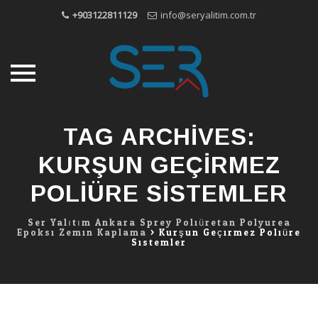
+903122811129
info@seryalitim.com.tr
Skip
TAG ARCHIVES:
to
content
KURŞUN GEÇIRMEZ
POLIÜRE SISTEMLER
Ser Yalıtım Ankara Sprey Poliüretan Polyurea
Epoksi Zemin Kaplama
>
Kurşun Geçirmez Poliüre
Sistemler