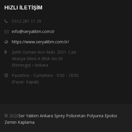
HIZLI İLETIŞIM
0312 281 11 29
info@seryalitim.com.tr
https://www.seryalitim.com.tr/
Şehit Osman Avcı Mah. 2651. Cad.
Akasya Sitesi A Blok No:30
Etimesgut / Ankara
Pazartesi - Cumartesi - 9:00 - 18:00
(Pazar: Kapalı)
© 2020
Ser Yalıtım Ankara Sprey Poliüretan Polyurea Epoksi
Zemin Kaplama
.