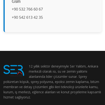
Gsm
+90 532 766 60 67
+90 542 613 42 35
12 yıllık sektör deneyimiyle Ser Yalıtım, Ankara
merkezli olarak ısı, su ve zemin yalıtımı
alanlarında lider çözümler sunar. Sprey
poliüretan köpük, sprey polyurea, epoksi zemin kaplama, bitüm
membran ve detay çözümleri gibi ileri teknoloji ürünlerle kamu,
kurum, iş merkezi, eğlence alanları ve konut projelerine kapsamlı
hizmet sağlıyoruz.