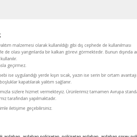
k
yalıtım malzemesi olarak kullanıldığı gibi dış cephede de kullanılması
e de olası yangınlarda bir kalkan görevi görmektedir. Bunun dışında a
ullanılır.
 asla geçirmez.
bebi ise uygulandığı yerde kışın sıcak, yazın ise serin bir ortam avantajı
oşluklar kapatılarak yalıtım sağlanır.
larımızla sizlere hizmet vermekteyiz. Ürünlerimiz tamamen Avrupa standa
miz tarafından yapılmaktadır.
zimle iletişime geçebilirsiniz.
ük ardahan
,
ardahan poliüretan
,
poliüretan ardahan
,
ardahan sprey pol