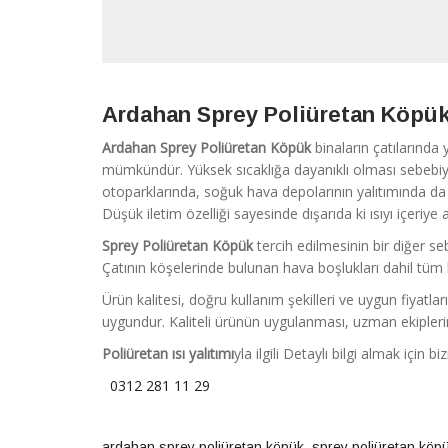
Ardahan Sprey Poliüretan Köpü
Ardahan Sprey Poliüretan Köpük
binaların çatılarında 
mümkündür. Yüksek sıcaklığa dayanıklı olması sebebiyl
otoparklarında, soğuk hava depolarının yalıtımında da k
Düşük iletim özelliği sayesinde dışarıda ki ısıyı içeriye
Sprey Poliüretan Köpük
tercih edilmesinin bir diğer se
Çatının köşelerinde bulunan hava boşlukları dahil tüm b
Ürün kalitesi, doğru kullanım şekilleri ve uygun fiyat
uygundur. Kaliteli ürünün uygulanması, uzman ekipleri
Poliüretan ısı yalıtımı
yla ilgili Detaylı bilgi almak için bi
0312 281 11 29
ardahan sprey poliüretan köpük
,
sprey poliüretan köp