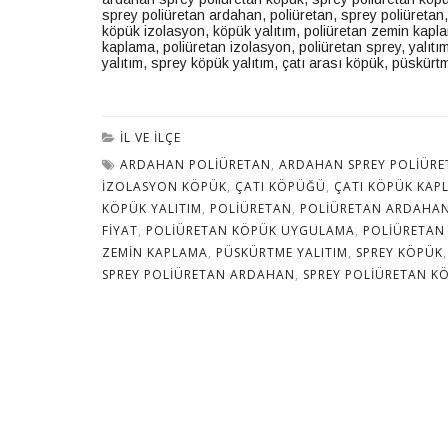
sprey poliüretan ardahan
,
poliüretan
,
sprey poliüretan
köpük izolasyon
,
köpük yalıtım
,
poliüretan zemin kapl
kaplama
,
poliüretan izolasyon
,
poliüretan sprey
,
yalıtı
yalıtım,
sprey köpük yalıtım
,
çatı arası köpük
,
püskürtm
İL VE İLÇE
ARDAHAN POLIÜRETAN
,
ARDAHAN SPREY POLIÜRE
IZOLASYON KÖPÜK
,
ÇATI KÖPÜĞÜ
,
ÇATI KÖPÜK KAP
KÖPÜK YALITIM
,
POLIÜRETAN
,
POLIÜRETAN ARDAHA
FIYAT
,
POLIÜRETAN KÖPÜK UYGULAMA
,
POLIÜRETAN
ZEMIN KAPLAMA
,
PÜSKÜRTME YALITIM
,
SPREY KÖPÜK
SPREY POLIÜRETAN ARDAHAN
,
SPREY POLIÜRETAN K