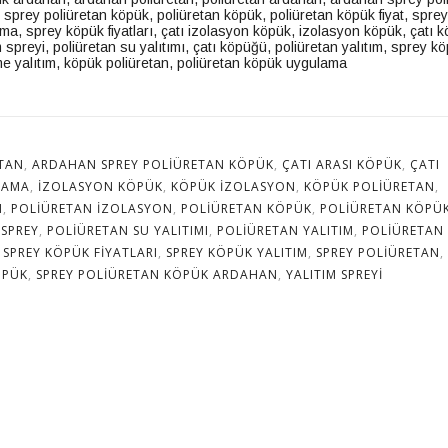
,
sprey poliüretan köpük
,
poliüretan köpük
,
poliüretan köpük fiyat
,
sprey
ama
,
sprey köpük fiyatları
,
çatı izolasyon köpük
,
izolasyon köpük
,
çatı 
m spreyi
,
poliüretan su yalıtımı
,
çatı köpüğü
,
poliüretan yalıtım
,
sprey kö
e yalıtım
,
köpük poliüretan
,
poliüretan köpük uygulama
TAN
,
ARDAHAN SPREY POLIÜRETAN KÖPÜK
,
ÇATI ARASI KÖPÜK
,
ÇATI
LAMA
,
IZOLASYON KÖPÜK
,
KÖPÜK IZOLASYON
,
KÖPÜK POLIÜRETAN
,
N
,
POLIÜRETAN IZOLASYON
,
POLIÜRETAN KÖPÜK
,
POLIÜRETAN KÖPÜ
 SPREY
,
POLIÜRETAN SU YALITIMI
,
POLIÜRETAN YALITIM
,
POLIÜRETAN
,
SPREY KÖPÜK FIYATLARI
,
SPREY KÖPÜK YALITIM
,
SPREY POLIÜRETAN
,
ÖPÜK
,
SPREY POLIÜRETAN KÖPÜK ARDAHAN
,
YALITIM SPREYI