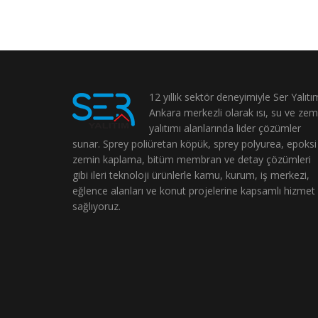
12 yıllık sektör deneyimiyle Ser Yalıtı
Ankara merkezli olarak ısı, su ve zem
yalıtımı alanlarında lider çözümler
sunar. Sprey poliüretan köpük, sprey polyurea, epoksi
zemin kaplama, bitüm membran ve detay çözümleri
gibi ileri teknoloji ürünlerle kamu, kurum, iş merkezi,
eğlence alanları ve konut projelerine kapsamlı hizmet
sağlıyoruz.