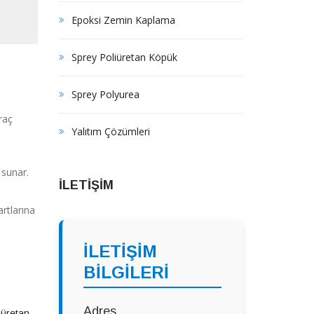
Epoksi Zemin Kaplama
Sprey Poliüretan Köpük
Sprey Polyurea
raç
Yalıtım Çözümleri
 sunar.
İLETİŞİM
rtlarına
İLETİŞİM
BİLGİLERİ
Adres
iüretan
,