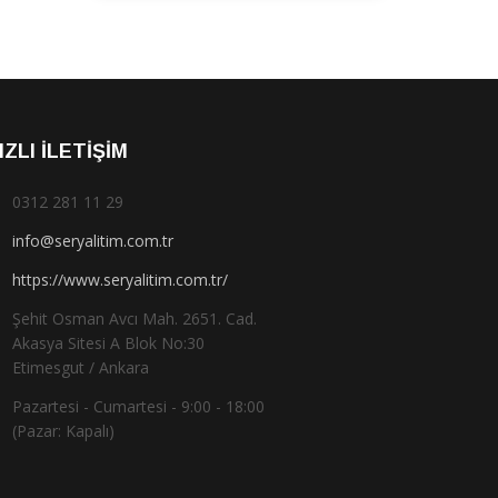
IZLI İLETIŞIM
0312 281 11 29
info@seryalitim.com.tr
https://www.seryalitim.com.tr/
Şehit Osman Avcı Mah. 2651. Cad.
Akasya Sitesi A Blok No:30
Etimesgut / Ankara
Pazartesi - Cumartesi - 9:00 - 18:00
(Pazar: Kapalı)