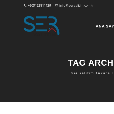
+903122811129
info@seryalitim.com.tr
Skip
to
content
ANA SA
TAG ARCH
Ser Yalıtım Ankara 