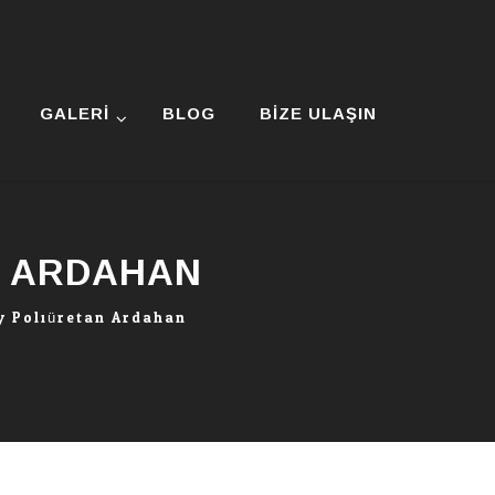
GALERI
BLOG
BIZE ULAŞIN
N ARDAHAN
y Poliüretan Ardahan