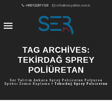
+903122811129
info@seryalitim.com.tr
Skip
TAG ARCHIVES:
to
content
TEKIRDAĞ SPREY
POLIÜRETAN
Ser Yalıtım Ankara Sprey Poliüretan Polyurea
Epoksi Zemin Kaplama
>
Tekirdağ Sprey Poliüretan