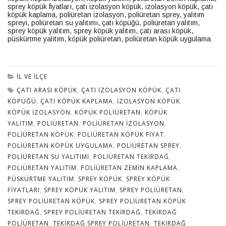
sprey köpük fiyatları
,
çatı izolasyon köpük
,
izolasyon köpük
,
çatı
köpük kaplama
,
poliüretan izolasyon
,
poliüretan sprey
,
yalıtım
spreyi
,
poliüretan su yalıtımı
,
çatı köpüğü
,
poliüretan yalıtım
,
sprey köpük yalıtım
,
sprey köpük yalıtım
,
çatı arası köpük
,
püskürtme yalıtım
,
köpük poliüretan
,
poliüretan köpük uygulama
İL VE İLÇE
ÇATI ARASI KÖPÜK
,
ÇATI IZOLASYON KÖPÜK
,
ÇATI
KÖPÜĞÜ
,
ÇATI KÖPÜK KAPLAMA
,
IZOLASYON KÖPÜK
,
KÖPÜK IZOLASYON
,
KÖPÜK POLIÜRETAN
,
KÖPÜK
YALITIM
,
POLIÜRETAN
,
POLIÜRETAN IZOLASYON
,
POLIÜRETAN KÖPÜK
,
POLIÜRETAN KÖPÜK FIYAT
,
POLIÜRETAN KÖPÜK UYGULAMA
,
POLIÜRETAN SPREY
,
POLIÜRETAN SU YALITIMI
,
POLIÜRETAN TEKIRDAĞ
,
POLIÜRETAN YALITIM
,
POLIÜRETAN ZEMIN KAPLAMA
,
PÜSKÜRTME YALITIM
,
SPREY KÖPÜK
,
SPREY KÖPÜK
FIYATLARI
,
SPREY KÖPÜK YALITIM
,
SPREY POLIÜRETAN
,
SPREY POLIÜRETAN KÖPÜK
,
SPREY POLIÜRETAN KÖPÜK
TEKIRDAĞ
,
SPREY POLIÜRETAN TEKIRDAĞ
,
TEKIRDAĞ
POLIÜRETAN
,
TEKIRDAĞ SPREY POLIÜRETAN
,
TEKIRDAĞ