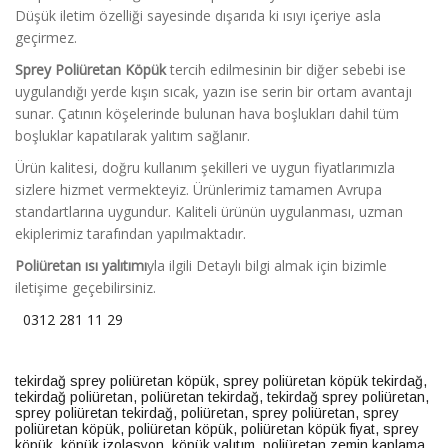
Düşük iletim özelliği sayesinde dışarıda ki ısıyı içeriye asla
geçirmez.
Sprey Poliüretan Köpük
tercih edilmesinin bir diğer sebebi ise
uygulandığı yerde kışın sıcak, yazın ise serin bir ortam avantajı
sunar. Çatının köşelerinde bulunan hava boşlukları dahil tüm
boşluklar kapatılarak yalıtım sağlanır.
Ürün kalitesi, doğru kullanım şekilleri ve uygun fiyatlarımızla
sizlere hizmet vermekteyiz. Ürünlerimiz tamamen Avrupa
standartlarına uygundur. Kaliteli ürünün uygulanması, uzman
ekiplerimiz tarafından yapılmaktadır.
Poliüretan ısı yalıtımı
yla ilgili Detaylı bilgi almak için bizimle
iletişime geçebilirsiniz.
0312 281 11 29
tekirdağ sprey poliüretan köpük
,
sprey poliüretan köpük tekirdağ
,
tekirdağ poliüretan
,
poliüretan tekirdağ
,
tekirdağ sprey poliüretan
,
sprey poliüretan tekirdağ
,
poliüretan
,
sprey poliüretan
,
sprey
poliüretan köpük
,
poliüretan köpük
,
poliüretan köpük fiyat
,
sprey
köpük
,
köpük izolasyon
,
köpük yalıtım,
poliüretan zemin kaplama
,