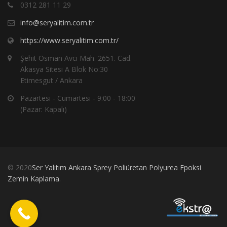
0312 281 11 29
info@seryalitim.com.tr
https://www.seryalitim.com.tr/
Şehit Osman Avcı Mah. 2651. Cad.
Akasya Sitesi A Blok No:30
Etimesgut / Ankara
Pazartesi - Cumartesi - 9:00 - 18:00
(Pazar: Kapalı)
© 2020
Ser Yalıtım Ankara Sprey Poliüretan Polyurea Epoksi
Zemin Kaplama
.