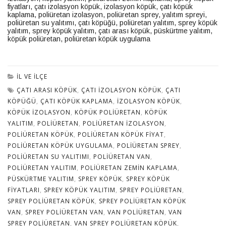
fiyatları
,
çatı izolasyon köpük
,
izolasyon köpük
,
çatı köpük
kaplama
,
poliüretan izolasyon
,
poliüretan sprey
,
yalıtım spreyi
,
poliüretan su yalıtımı
,
çatı köpüğü,
poliüretan yalıtım,
sprey köpük
yalıtım
,
sprey köpük yalıtım
,
çatı arası köpük
,
püskürtme yalıtım
,
köpük poliüretan
,
poliüretan köpük uygulama
İL VE İLÇE
ÇATI ARASI KÖPÜK
,
ÇATI IZOLASYON KÖPÜK
,
ÇATI
KÖPÜĞÜ
,
ÇATI KÖPÜK KAPLAMA
,
IZOLASYON KÖPÜK
,
KÖPÜK IZOLASYON
,
KÖPÜK POLIÜRETAN
,
KÖPÜK
YALITIM
,
POLIÜRETAN
,
POLIÜRETAN IZOLASYON
,
POLIÜRETAN KÖPÜK
,
POLIÜRETAN KÖPÜK FIYAT
,
POLIÜRETAN KÖPÜK UYGULAMA
,
POLIÜRETAN SPREY
,
POLIÜRETAN SU YALITIMI
,
POLIÜRETAN VAN
,
POLIÜRETAN YALITIM
,
POLIÜRETAN ZEMIN KAPLAMA
,
PÜSKÜRTME YALITIM
,
SPREY KÖPÜK
,
SPREY KÖPÜK
FIYATLARI
,
SPREY KÖPÜK YALITIM
,
SPREY POLIÜRETAN
,
SPREY POLIÜRETAN KÖPÜK
,
SPREY POLIÜRETAN KÖPÜK
VAN
,
SPREY POLIÜRETAN VAN
,
VAN POLIÜRETAN
,
VAN
SPREY POLIÜRETAN
,
VAN SPREY POLIÜRETAN KÖPÜK
,