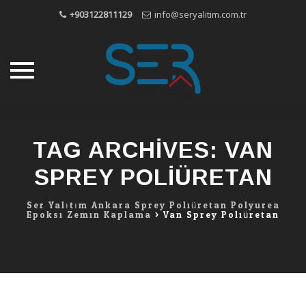
+903122811129
info@seryalitim.com.tr
Skip
to
TAG ARCHIVES:
VAN
content
SPREY POLIÜRETAN
Ser Yalıtım Ankara Sprey Poliüretan Polyurea
Epoksi Zemin Kaplama
>
Van Sprey Poliüretan