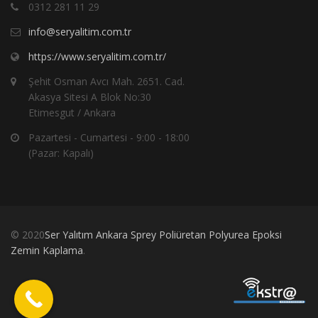
0312 281 11 29
info@seryalitim.com.tr
https://www.seryalitim.com.tr/
Şehit Osman Avcı Mah. 2651. Cad.
Akasya Sitesi A Blok No:30
Etimesgut / Ankara
Pazartesi - Cumartesi - 9:00 - 18:00
(Pazar: Kapalı)
© 2020
Ser Yalıtım Ankara Sprey Poliüretan Polyurea Epoksi
Zemin Kaplama
.