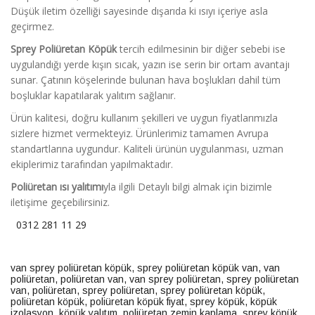
Düşük iletim özelliği sayesinde dışarıda ki ısıyı içeriye asla
geçirmez.
Sprey Poliüretan Köpük
tercih edilmesinin bir diğer sebebi ise
uygulandığı yerde kışın sıcak, yazın ise serin bir ortam avantajı
sunar. Çatının köşelerinde bulunan hava boşlukları dahil tüm
boşluklar kapatılarak yalıtım sağlanır.
Ürün kalitesi, doğru kullanım şekilleri ve uygun fiyatlarımızla
sizlere hizmet vermekteyiz. Ürünlerimiz tamamen Avrupa
standartlarına uygundur. Kaliteli ürünün uygulanması, uzman
ekiplerimiz tarafından yapılmaktadır.
Poliüretan ısı yalıtımı
yla ilgili Detaylı bilgi almak için bizimle
iletişime geçebilirsiniz.
0312 281 11 29
van sprey poliüretan köpük
,
sprey poliüretan köpük van
,
van
poliüretan
,
poliüretan van
,
van sprey poliüretan
,
sprey poliüretan
van
,
poliüretan
,
sprey poliüretan
,
sprey poliüretan köpük
,
poliüretan köpük
,
poliüretan köpük fiyat
,
sprey köpük
,
köpük
izolasyon
,
köpük yalıtım
,
poliüretan zemin kaplama
,
sprey köpük