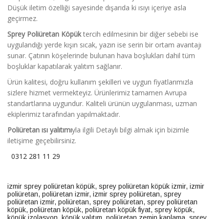
Düşük iletim özelliği sayesinde dışarıda ki ısıyı içeriye asla
geçirmez.
Sprey Poliüretan Köpük
tercih edilmesinin bir diğer sebebi ise
uygulandığı yerde kışın sıcak, yazın ise serin bir ortam avantajı
sunar. Çatının köşelerinde bulunan hava boşlukları dahil tüm
boşluklar kapatılarak yalıtım sağlanır.
Ürün kalitesi, doğru kullanım şekilleri ve uygun fiyatlarımızla
sizlere hizmet vermekteyiz. Ürünlerimiz tamamen Avrupa
standartlarına uygundur. Kaliteli ürünün uygulanması, uzman
ekiplerimiz tarafından yapılmaktadır.
Poliüretan ısı yalıtımı
yla ilgili Detaylı bilgi almak için bizimle
iletişime geçebilirsiniz.
0312 281 11 29
izmir sprey poliüretan köpük
,
sprey poliüretan köpük izmir
,
izmir
poliüretan
,
poliüretan izmir
,
izmir sprey poliüretan
,
sprey
poliüretan izmir
,
poliüretan
,
sprey poliüretan
,
sprey poliüretan
köpük
,
poliüretan köpük
,
poliüretan köpük fiyat
,
sprey köpük
,
köpük izolasyon
,
köpük yalıtım
,
poliüretan zemin kaplama
,
sprey