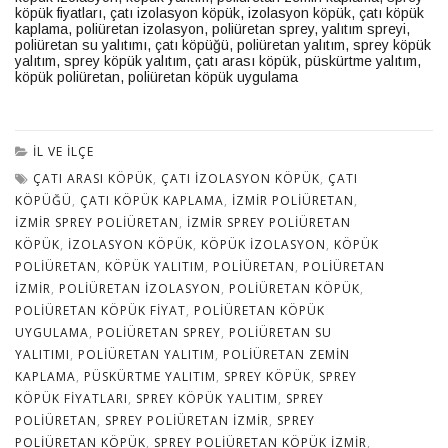
köpük fiyatları
,
çatı izolasyon köpük
,
izolasyon köpük
,
çatı köpük
kaplama
,
poliüretan izolasyon
,
poliüretan sprey
,
yalıtım spreyi
,
poliüretan su yalıtımı
,
çatı köpüğü
,
poliüretan yalıtım
,
sprey köpük
yalıtım
,
sprey köpük yalıtım
,
çatı arası köpük
,
püskürtme yalıtım
,
köpük poliüretan
,
poliüretan köpük uygulama
İL VE İLÇE
ÇATI ARASI KÖPÜK
,
ÇATI IZOLASYON KÖPÜK
,
ÇATI
KÖPÜĞÜ
,
ÇATI KÖPÜK KAPLAMA
,
IZMIR POLIÜRETAN
,
IZMIR SPREY POLIÜRETAN
,
IZMIR SPREY POLIÜRETAN
KÖPÜK
,
IZOLASYON KÖPÜK
,
KÖPÜK IZOLASYON
,
KÖPÜK
POLIÜRETAN
,
KÖPÜK YALITIM
,
POLIÜRETAN
,
POLIÜRETAN
IZMIR
,
POLIÜRETAN IZOLASYON
,
POLIÜRETAN KÖPÜK
,
POLIÜRETAN KÖPÜK FIYAT
,
POLIÜRETAN KÖPÜK
UYGULAMA
,
POLIÜRETAN SPREY
,
POLIÜRETAN SU
YALITIMI
,
POLIÜRETAN YALITIM
,
POLIÜRETAN ZEMIN
KAPLAMA
,
PÜSKÜRTME YALITIM
,
SPREY KÖPÜK
,
SPREY
KÖPÜK FIYATLARI
,
SPREY KÖPÜK YALITIM
,
SPREY
POLIÜRETAN
,
SPREY POLIÜRETAN IZMIR
,
SPREY
POLIÜRETAN KÖPÜK
,
SPREY POLIÜRETAN KÖPÜK IZMIR
,