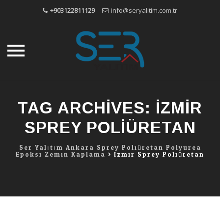
+903122811129
info@seryalitim.com.tr
Skip
to
TAG ARCHIVES:
IZMIR
content
SPREY POLIÜRETAN
Ser Yalıtım Ankara Sprey Poliüretan Polyurea
Epoksi Zemin Kaplama
>
Izmir Sprey Poliüretan