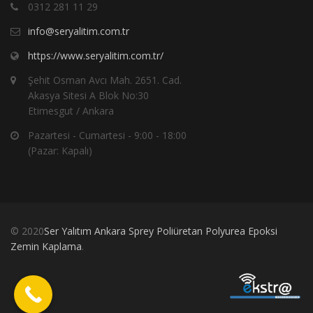
0312 281 11 29
info@seryalitim.com.tr
https://www.seryalitim.com.tr/
Şehit Osman Avcı Mah. 2651. Cad.
Akasya Sitesi A Blok No:30
Etimesgut / Ankara
Pazartesi - Cumartesi - 9:00 - 18:00
(Pazar: Kapalı)
© 2020
Ser Yalıtım Ankara Sprey Poliüretan Polyurea Epoksi
Zemin Kaplama
.