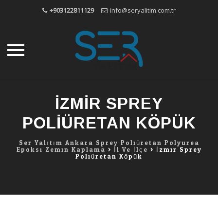
+903122811129
info@seryalitim.com.tr
Skip
to
İZMIR SPREY
content
POLIÜRETAN KÖPÜK
Ser Yalıtım Ankara Sprey Poliüretan Polyurea
Epoksi Zemin Kaplama
>
İl Ve İlçe
>
İzmir Sprey
Poliüretan Köpük