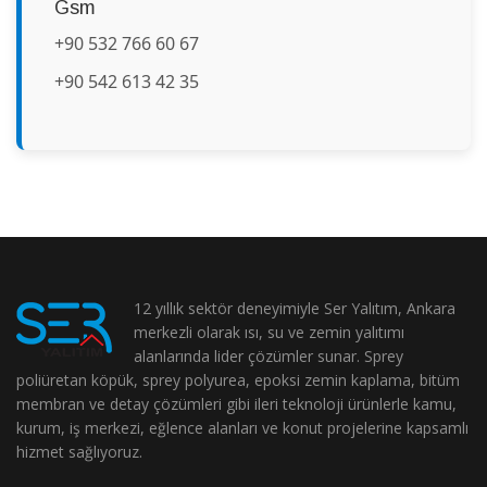
Gsm
+90 532 766 60 67
+90 542 613 42 35
12 yıllık sektör deneyimiyle Ser Yalıtım, Ankara
merkezli olarak ısı, su ve zemin yalıtımı
alanlarında lider çözümler sunar. Sprey
poliüretan köpük, sprey polyurea, epoksi zemin kaplama, bitüm
membran ve detay çözümleri gibi ileri teknoloji ürünlerle kamu,
kurum, iş merkezi, eğlence alanları ve konut projelerine kapsamlı
hizmet sağlıyoruz.