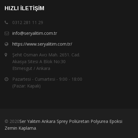
HIZLI İLETIŞIM
0312 281 11 29
info@seryalitim.com.tr
https://www.seryalitim.com.tr/
Şehit Osman Avcı Mah. 2651. Cad.
Akasya Sitesi A Blok No:30
Etimesgut / Ankara
Pazartesi - Cumartesi - 9:00 - 18:00
(Pazar: Kapalı)
© 2020
Ser Yalıtım Ankara Sprey Poliüretan Polyurea Epoksi
Zemin Kaplama
.