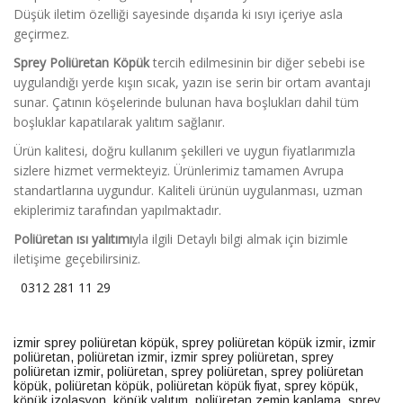
Düşük iletim özelliği sayesinde dışarıda ki ısıyı içeriye asla
geçirmez.
Sprey Poliüretan Köpük
tercih edilmesinin bir diğer sebebi ise
uygulandığı yerde kışın sıcak, yazın ise serin bir ortam avantajı
sunar. Çatının köşelerinde bulunan hava boşlukları dahil tüm
boşluklar kapatılarak yalıtım sağlanır.
Ürün kalitesi, doğru kullanım şekilleri ve uygun fiyatlarımızla
sizlere hizmet vermekteyiz. Ürünlerimiz tamamen Avrupa
standartlarına uygundur. Kaliteli ürünün uygulanması, uzman
ekiplerimiz tarafından yapılmaktadır.
Poliüretan ısı yalıtımı
yla ilgili Detaylı bilgi almak için bizimle
iletişime geçebilirsiniz.
0312 281 11 29
izmir sprey poliüretan köpük
,
sprey poliüretan köpük izmir
,
izmir
poliüretan
,
poliüretan izmir
,
izmir sprey poliüretan
,
sprey
poliüretan izmir
,
poliüretan
,
sprey poliüretan
,
sprey poliüretan
köpük
,
poliüretan köpük
,
poliüretan köpük fiyat
,
sprey köpük
,
köpük izolasyon
,
köpük yalıtım
,
poliüretan zemin kaplama
,
sprey