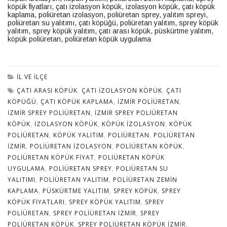
köpük fiyatları
,
çatı izolasyon köpük
,
izolasyon köpük
,
çatı köpük
kaplama
,
poliüretan izolasyon
,
poliüretan sprey
,
yalıtım spreyi
,
poliüretan su yalıtımı
,
çatı köpüğü
,
poliüretan yalıtım
,
sprey köpük
yalıtım
,
sprey köpük yalıtım
,
çatı arası köpük
,
püskürtme yalıtım
,
köpük poliüretan
,
poliüretan köpük uygulama
İL VE İLÇE
ÇATI ARASI KÖPÜK
,
ÇATI IZOLASYON KÖPÜK
,
ÇATI
KÖPÜĞÜ
,
ÇATI KÖPÜK KAPLAMA
,
IZMIR POLIÜRETAN
,
IZMIR SPREY POLIÜRETAN
,
IZMIR SPREY POLIÜRETAN
KÖPÜK
,
IZOLASYON KÖPÜK
,
KÖPÜK IZOLASYON
,
KÖPÜK
POLIÜRETAN
,
KÖPÜK YALITIM
,
POLIÜRETAN
,
POLIÜRETAN
IZMIR
,
POLIÜRETAN IZOLASYON
,
POLIÜRETAN KÖPÜK
,
POLIÜRETAN KÖPÜK FIYAT
,
POLIÜRETAN KÖPÜK
UYGULAMA
,
POLIÜRETAN SPREY
,
POLIÜRETAN SU
YALITIMI
,
POLIÜRETAN YALITIM
,
POLIÜRETAN ZEMIN
KAPLAMA
,
PÜSKÜRTME YALITIM
,
SPREY KÖPÜK
,
SPREY
KÖPÜK FIYATLARI
,
SPREY KÖPÜK YALITIM
,
SPREY
POLIÜRETAN
,
SPREY POLIÜRETAN IZMIR
,
SPREY
POLIÜRETAN KÖPÜK
,
SPREY POLIÜRETAN KÖPÜK IZMIR
,