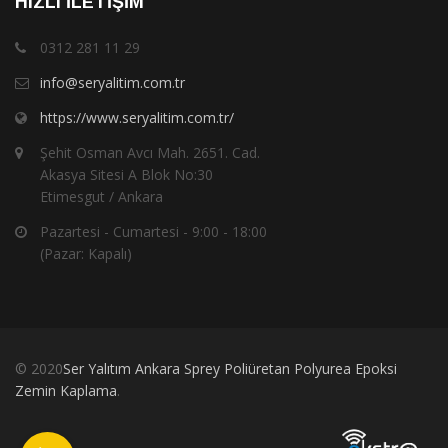
HIZLI İLETIŞIM
0312 281 11 29
info@seryalitim.com.tr
https://www.seryalitim.com.tr/
Şehit Osman Avcı Mah. 2651. Cad.
Akasya Sitesi A Blok No:30
Etimesgut / Ankara
Pazartesi - Cumartesi - 9:00 - 18:00
(Pazar: Kapalı)
© 2020
Ser Yalıtım Ankara Sprey Poliüretan Polyurea Epoksi
Zemin Kaplama
.