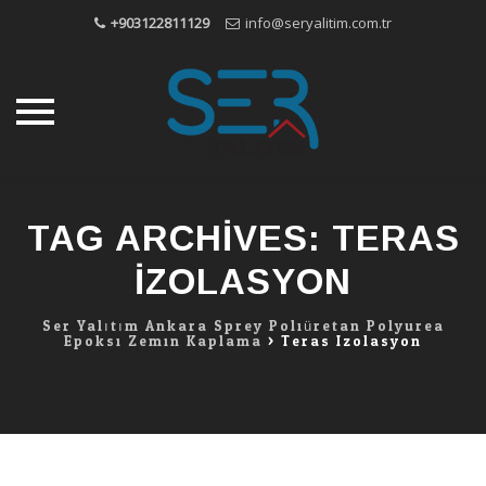
+903122811129
info@seryalitim.com.tr
Skip
to
TAG ARCHIVES:
TERAS
content
IZOLASYON
Ser Yalıtım Ankara Sprey Poliüretan Polyurea
Epoksi Zemin Kaplama
>
Teras Izolasyon