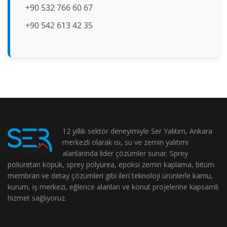
+90 532 766 60 67
+90 542 613 42 35
12 yıllık sektör deneyimiyle Ser Yalıtım, Ankara
merkezli olarak ısı, su ve zemin yalıtımı
alanlarında lider çözümler sunar. Sprey
poliüretan köpük, sprey polyurea, epoksi zemin kaplama, bitüm
membran ve detay çözümleri gibi ileri teknoloji ürünlerle kamu,
kurum, iş merkezi, eğlence alanları ve konut projelerine kapsamlı
hizmet sağlıyoruz.