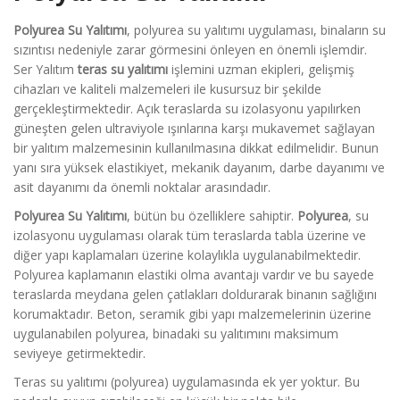
Polyurea Su Yalıtımı
, polyurea su yalıtımı uygulaması, binaların su
sızıntısı nedeniyle zarar görmesini önleyen en önemli işlemdir.
Ser Yalıtım
teras su yalıtımı
işlemini uzman ekipleri, gelişmiş
cihazları ve kaliteli malzemeleri ile kusursuz bir şekilde
gerçekleştirmektedir. Açık teraslarda su izolasyonu yapılırken
güneşten gelen ultraviyole ışınlarına karşı mukavemet sağlayan
bir yalıtım malzemesinin kullanılmasına dikkat edilmelidir. Bunun
yanı sıra yüksek elastikiyet, mekanik dayanım, darbe dayanımı ve
asit dayanımı da önemli noktalar arasındadır.
Polyurea Su Yalıtımı
, bütün bu özelliklere sahiptir.
Polyurea
, su
izolasyonu uygulaması olarak tüm teraslarda tabla üzerine ve
diğer yapı kaplamaları üzerine kolaylıkla uygulanabilmektedir.
Polyurea kaplamanın elastiki olma avantajı vardır ve bu sayede
teraslarda meydana gelen çatlakları doldurarak binanın sağlığını
korumaktadır. Beton, seramik gibi yapı malzemelerinin üzerine
uygulanabilen polyurea, binadaki su yalıtımını maksimum
seviyeye getirmektedir.
Teras su yalıtımı (polyurea) uygulamasında ek yer yoktur. Bu