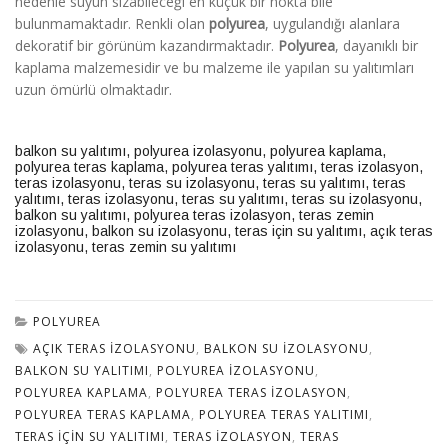
nedenle suyun sızabileceği en küçük bir nokta bile
bulunmamaktadır. Renkli olan
polyurea
, uygulandığı alanlara
dekoratif bir görünüm kazandırmaktadır.
Polyurea
, dayanıklı bir
kaplama malzemesidir ve bu malzeme ile yapılan su yalıtımları
uzun ömürlü olmaktadır.
balkon su yalıtımı
,
polyurea izolasyonu
,
polyurea kaplama
,
polyurea teras kaplama
,
polyurea teras yalıtımı
,
teras izolasyon
,
teras izolasyonu
,
teras su izolasyonu
,
teras su yalıtımı
,
teras
yalıtımı
,
teras izolasyonu
,
teras su yalıtımı
,
teras su izolasyonu
,
balkon su yalıtımı
,
polyurea teras izolasyon
,
teras zemin
izolasyonu
,
balkon su izolasyonu
,
teras için su yalıtımı
,
açık teras
izolasyonu
,
teras zemin su yalıtımı
POLYUREA
AÇIK TERAS IZOLASYONU
,
BALKON SU IZOLASYONU
,
BALKON SU YALITIMI
,
POLYUREA IZOLASYONU
,
POLYUREA KAPLAMA
,
POLYUREA TERAS IZOLASYON
,
POLYUREA TERAS KAPLAMA
,
POLYUREA TERAS YALITIMI
,
TERAS IÇIN SU YALITIMI
,
TERAS IZOLASYON
,
TERAS