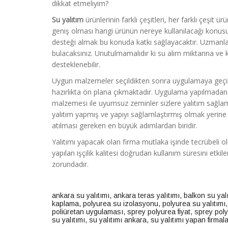
dikkat etmeliyim?
Su yalıtım
ürünlerinin farklı çeşitleri, her farklı çeşit 
geniş olması hangi ürünün nereye kullanılacağı kon
desteği almak bu konuda katkı sağlayacaktır. Uzmanlar
bulacaksınız. Unutulmamalıdır ki su alım miktarına ve ku
desteklenebilir.
Uygun malzemeler seçildikten sonra uygulamaya geçil
hazırlıkta ön plana çıkmaktadır. Uygulama yapılmadan 
malzemesi ile uyumsuz zeminler sizlere yalıtım sağlam
yalıtım yapmış ve yapıyı sağlamlaştırmış olmak yerine
atılması gereken en büyük adımlardan biridir.
Yalıtımı yapacak olan firma mutlaka işinde tecrübeli ol
yapılan işçilik kalitesi doğrudan kullanım süresini etk
zorundadır.
ankara su yalıtımı
,
ankara teras yalıtımı
,
balkon su yalı
kaplama
,
polyurea su izolasyonu
,
polyurea su yalıtımı
poliüretan uygulaması
,
sprey polyurea fiyat
,
sprey pol
su yalıtımı
,
su yalıtımı ankara
,
su yalıtımı yapan firmala