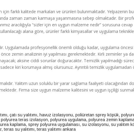
ürün için farklı kalitede markaları ve ürünleri bulunmaktadır. Yelpazenin b
usunda zaman zaman karmaşa yaşanmasına sebep olmaktadır. Bir prof
ımız aracılığıyla “sizler için en uygun malzeme nedir” sorusuna cevap
llanılacağı alana göre, ürünler farklı kimyasallar ve uygulama teknikler
ir. Uygulamada profesyonellik önemli olduğu kadar, uygulama öncesi
önce zemin analizinin iyi yapılması gerekmektedir. Kirli zeminler ya d
ayacak; aksine ciddi sorunlar doğuracaktır. Temizlik yapılmadığı süre
 sadece kiri korumaya almış olursunuz. Ayrıntılı temizlik uygulamadan
malıdır. Yalıtım uzun soluklu bir yarar sağlama faaliyeti olacağından do
ilemektedir. Firma size uygun malzeme kalitesini ve uygun işçiliği sunma
tımı
,
çatı su yalıtımı
,
havuz izolasyonu
,
poliüretan sprey köpük
,
polyur
,
polyurea teras izolasyon
,
polyurea uygulama
,
polyurea zemin kaplam
yurea kaplama
,
sprey polyurea uygulaması
,
su izolasyonu
,
su yalıtım 
r
,
teras su yalıtımı
,
teras yalıtımı ankara