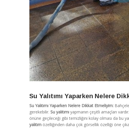
Su Yalıtımı Yaparken Nelere Dik
Su Yalıtımı Yaparken Nelere Dikkat Etmeliyim:
Bahçele
gerekebilir.
Su yalıtımı
yapmanın çeşitli amaçları vardır
önüne geçileceği gibi temizliğini kolay olması da bu yal
yalıtım
özelliğinden daha çok görsellik özelliği öne çıka