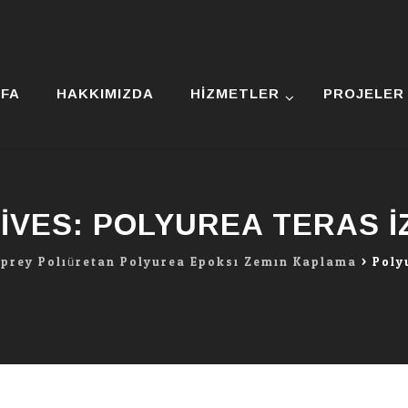
YFA
HAKKIMIZDA
HIZMETLER
PROJELER
IVES:
POLYUREA TERAS 
Sprey Poliüretan Polyurea Epoksi Zemin Kaplama
>
Poly