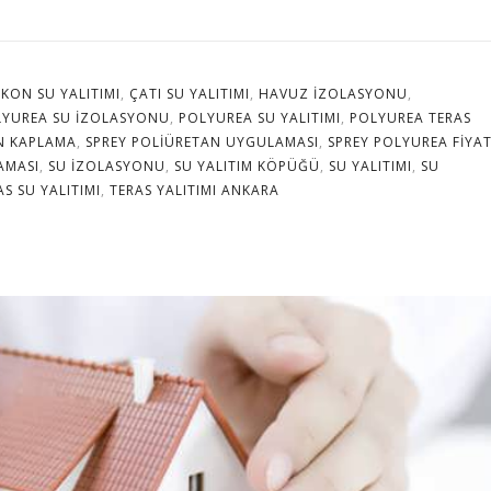
KON SU YALITIMI
,
ÇATI SU YALITIMI
,
HAVUZ IZOLASYONU
,
LYUREA SU IZOLASYONU
,
POLYUREA SU YALITIMI
,
POLYUREA TERAS
N KAPLAMA
,
SPREY POLIÜRETAN UYGULAMASI
,
SPREY POLYUREA FIYA
AMASI
,
SU IZOLASYONU
,
SU YALITIM KÖPÜĞÜ
,
SU YALITIMI
,
SU
AS SU YALITIMI
,
TERAS YALITIMI ANKARA