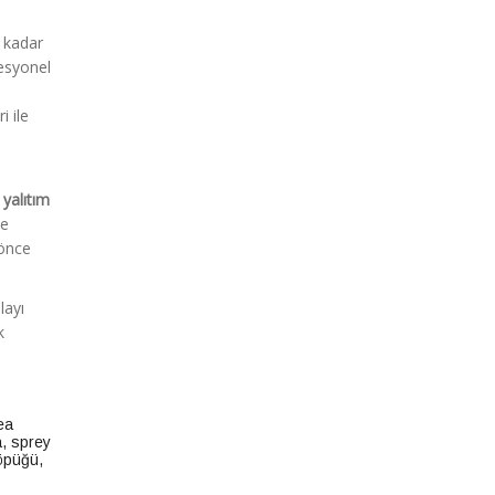
u kadar
esyonel
i ile
a
yalıtım
ce
 önce
layı
k
ea
a
,
sprey
köpüğü
,