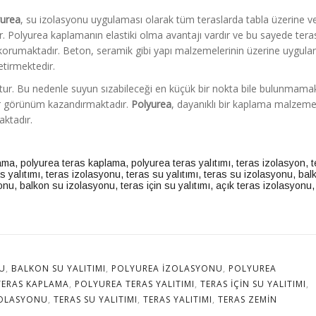
yurea
, su izolasyonu uygulaması olarak tüm teraslarda tabla üzerine v
r. Polyurea kaplamanın elastiki olma avantajı vardır ve bu sayede tera
 korumaktadır. Beton, seramik gibi yapı malzemelerinin üzerine uygula
tirmektedir.
tur. Bu nedenle suyun sızabileceği en küçük bir nokta bile bulunmamak
bir görünüm kazandırmaktadır.
Polyurea
, dayanıklı bir kaplama malzeme
aktadır.
ama
,
polyurea teras kaplama
,
polyurea teras yalıtımı
,
teras izolasyon
,
t
s yalıtımı
,
teras izolasyonu
,
teras su yalıtımı
,
teras su izolasyonu
,
bal
onu
,
balkon su izolasyonu
,
teras için su yalıtımı
,
açık teras izolasyonu
U
,
BALKON SU YALITIMI
,
POLYUREA IZOLASYONU
,
POLYUREA
TERAS KAPLAMA
,
POLYUREA TERAS YALITIMI
,
TERAS IÇIN SU YALITIMI
,
ZOLASYONU
,
TERAS SU YALITIMI
,
TERAS YALITIMI
,
TERAS ZEMIN