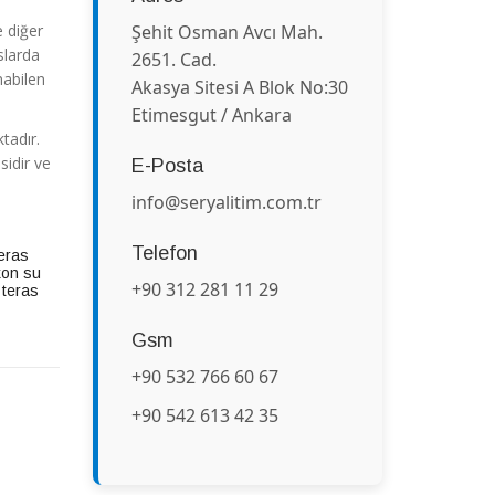
e diğer
Şehit Osman Avcı Mah.
slarda
2651. Cad.
nabilen
Akasya Sitesi A Blok No:30
Etimesgut / Ankara
tadır.
sidir ve
E-Posta
info@seryalitim.com.tr
Telefon
eras
kon su
+90 312 281 11 29
,
teras
Gsm
+90 532 766 60 67
+90 542 613 42 35