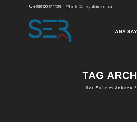
+903122811129
info@seryalitim.com.tr
Skip
to
content
ANA SA
TAG ARCH
Ser Yalıtım Ankara 