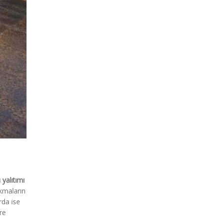
 yalıtımı
akmaların
rda ise
re