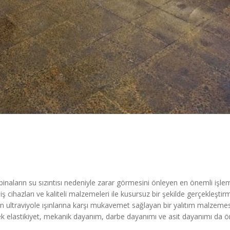
binaların su sızıntısı nedeniyle zarar görmesini önleyen en önemli işlem
ş cihazları ve kaliteli malzemeleri ile kusursuz bir şekilde gerçekleştir
n ultraviyole ışınlarına karşı mukavemet sağlayan bir yalıtım malzemes
ksek elastikiyet, mekanik dayanım, darbe dayanımı ve asit dayanımı da 