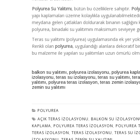
Polyurea Su Yalıtımı
, bütün bu özelliklere sahiptir.
Pol
yapı kaplamaları üzerine kolaylıkla uygulanabilmektedi
meydana gelen çatlakları doldurarak binanın sağlığını
polyurea, binadaki su yalıtımını maksimum seviyeye ge
Teras su yalıtımı (polyurea) uygulamasında ek yer yok
Renkli olan
polyurea
, uygulandığı alanlara dekoratif 
bu malzeme ile yapılan su yalıtımları uzun ömürlü olm
balkon su yalıtımı
,
polyurea izolasyonu
,
polyurea kapl
izolasyonu
,
teras su izolasyonu
,
teras su yalıtımı
,
tera
yalıtımı
,
polyurea teras izolasyon
,
teras zemin izolasy
zemin su yalıtımı
POLYUREA
AÇIK TERAS IZOLASYONU
,
BALKON SU IZOLASYON
KAPLAMA
,
POLYUREA TERAS IZOLASYON
,
POLYUREA 
TERAS IZOLASYON
,
TERAS IZOLASYONU
,
TERAS SU I
IZOLASYONU
,
TERAS ZEMIN SU YALITIMI