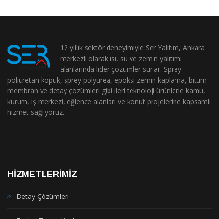
12 yıllık sektör deneyimiyle Ser Yalıtım, Ankara
merkezli olarak ısı, su ve zemin yalıtımı
alanlarında lider çözümler sunar. Sprey
poliüretan köpük, sprey polyurea, epoksi zemin kaplama, bitüm
membran ve detay çözümleri gibi ileri teknoloji ürünlerle kamu,
kurum, iş merkezi, eğlence alanları ve konut projelerine kapsamlı
hizmet sağlıyoruz.
HİZMETLERİMİZ
Detay Çözümleri