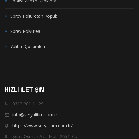
Epoksi Zemin Kaplama
Sprey Poliüretan Köpük
Sprey Polyurea
Yalıtım Çözümleri
HIZLI İLETIŞIM
0312 281 11 29
info@seryalitim.com.tr
https://www.seryalitim.com.tr/
Şehit Osman Avcı Mah. 2651. Cad.