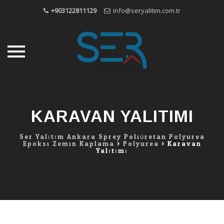
+903122811129
info@seryalitim.com.tr
Skip
to
content
KARAVAN YALITIMI
Ser Yalıtım Ankara Sprey Poliüretan Polyurea
Epoksi Zemin Kaplama
>
Polyurea
>
Karavan
Yalıtımı