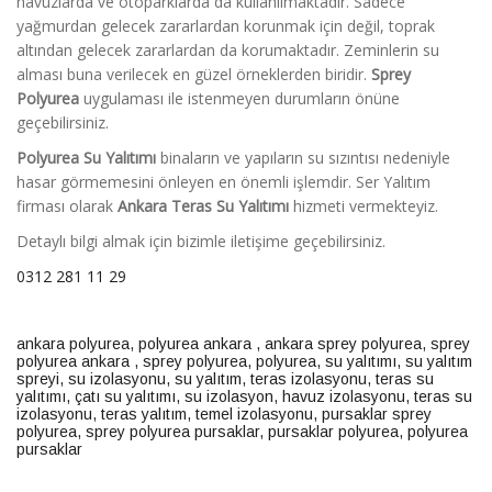
havuzlarda ve otoparklarda da kullanılmaktadır. Sadece
yağmurdan gelecek zararlardan korunmak için değil, toprak
altından gelecek zararlardan da korumaktadır. Zeminlerin su
alması buna verilecek en güzel örneklerden biridir.
Sprey
Polyurea
uygulaması ile istenmeyen durumların önüne
geçebilirsiniz.
Polyurea Su Yalıtımı
binaların ve yapıların su sızıntısı nedeniyle
hasar görmemesini önleyen en önemli işlemdir. Ser Yalıtım
firması olarak
Ankara
Teras Su Yalıtımı
hizmeti vermekteyiz.
Detaylı bilgi almak için bizimle iletişime geçebilirsiniz.
0312 281 11 29
ankara polyurea
,
polyurea ankara
,
ankara sprey polyurea
,
sprey
polyurea ankara
,
sprey polyurea
,
polyurea, su yalıtımı
,
su yalıtım
spreyi
,
su izolasyonu
,
su yalıtım
,
teras izolasyonu
,
teras su
yalıtımı
,
çatı su yalıtımı
,
su izolasyon
,
havuz izolasyonu
,
teras su
izolasyonu
,
teras yalıtım,
temel izolasyonu
,
pursaklar sprey
polyurea
,
sprey polyurea pursaklar
,
pursaklar polyurea
,
polyurea
pursaklar