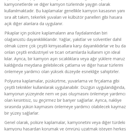
kamyonetlerde ve diğer kamyon türlerinde yaygın olarak
kullanılmaktadır. Bu kaplamalar genellikle kamyon kasasının yanı
sıra alt takım, tekerlek yuvaları ve külbütör panelleri gibi hasara
açık diğer alanlara da uygulanır.
Pikaplar için poliüre kaplamaların ana faydalarından biri
olağanüstü dayanıklılıklarıdır. Yağlar, yakıtlar ve solventler dahil
olmak üzere çok çeşitli kimyasallara karşı dayanıklıdırlar ve bu da
onları çeşitli endüstriyel ve ticari ortamlarda kullanım için ideal
kılar. Ayrıca, bir kamyon aşırı sıcaklıklara veya ağır yüklere maruz
kaldığında meydana gelebilecek çatlama ve diğer hasar türlerini
önlemeye yardımcı olan yüksek düzeyde esnekliğe sahiptirler.
Polyurea kaplamalar, püskürtme, yuvarlama ve fırçalama gibi
çeşitli teknikler kullanılarak uygulanabilir. Düzgün uygulandığında,
kamyonun yüzeyinde nem ve pas oluşmasını önlemeye yardımcı
olan kesintisiz, su geçirmez bir bariyer sağlarlar. Ayrıca, nakliye
sırasında yükün kaymasını önlemeye yardımcı olabilecek kaymaz
bir yüzey sağlarlar.
Genel olarak, poliüre kaplamalar, kamyonetini veya diğer türdeki
kamyonu hasardan korumak ve ömrünü uzatmak isteyen herkes