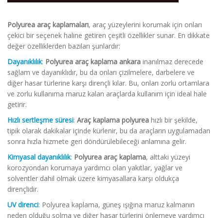
Polyurea araç kaplamaları
, araç yüzeylerini korumak için onları
çekici bir seçenek haline getiren çeşitli özellikler sunar. En dikkate
değer özelliklerden bazıları şunlardır:
Dayanıklılık
:
Polyurea araç kaplama ankara
inanılmaz derecede
sağlam ve dayanıklıdır, bu da onları çizilmelere, darbelere ve
diğer hasar türlerine karşı dirençli kılar. Bu, onları zorlu ortamlara
ve zorlu kullanıma maruz kalan araçlarda kullanım için ideal hale
getirir.
Hızlı sertleşme süresi
:
Araç kaplama polyurea
hızlı bir şekilde,
tipik olarak dakikalar içinde kürlenir, bu da araçların uygulamadan
sonra hızla hizmete geri döndürülebileceği anlamına gelir.
Kimyasal dayanıklılık
:
Polyurea araç kaplama
, alttaki yüzeyi
korozyondan korumaya yardımcı olan yakıtlar, yağlar ve
solventler dahil olmak üzere kimyasallara karşı oldukça
dirençlidir.
UV direnci
:
Polyurea kaplama, güneş ışığına maruz kalmanın
neden olduğu solma ve diğer hasar türlerini önlemeye yardımcı