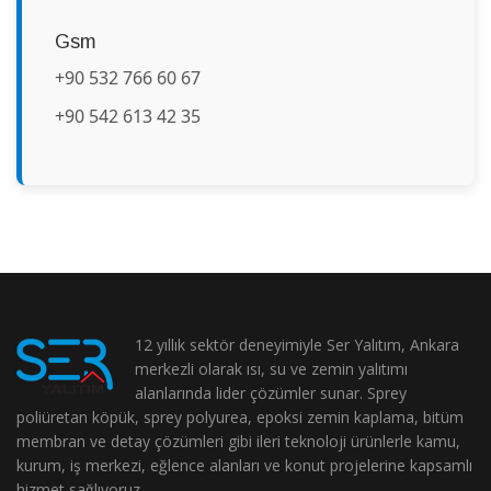
Gsm
+90 532 766 60 67
+90 542 613 42 35
12 yıllık sektör deneyimiyle Ser Yalıtım, Ankara
merkezli olarak ısı, su ve zemin yalıtımı
alanlarında lider çözümler sunar. Sprey
poliüretan köpük, sprey polyurea, epoksi zemin kaplama, bitüm
membran ve detay çözümleri gibi ileri teknoloji ürünlerle kamu,
kurum, iş merkezi, eğlence alanları ve konut projelerine kapsamlı
hizmet sağlıyoruz.