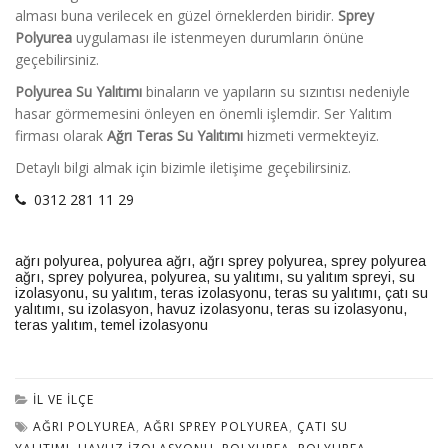
alması buna verilecek en güzel örneklerden biridir.
Sprey
Polyurea
uygulaması ile istenmeyen durumların önüne
geçebilirsiniz.
Polyurea Su Yalıtımı
binaların ve yapıların su sızıntısı nedeniyle
hasar görmemesini önleyen en önemli işlemdir. Ser Yalıtım
firması olarak
Ağrı Teras Su Yalıtımı
hizmeti vermekteyiz.
Detaylı bilgi almak için bizimle iletişime geçebilirsiniz.
0312 281 11 29
ağrı polyurea
,
polyurea ağrı
,
ağrı sprey polyurea
,
sprey polyurea
ağrı
,
sprey polyurea
,
polyurea
,
su yalıtımı
,
su yalıtım spreyi
,
su
izolasyonu
,
su yalıtım
,
teras izolasyonu
,
teras su yalıtımı
,
çatı su
yalıtımı
,
su izolasyon
,
havuz izolasyonu
,
teras su izolasyonu
,
teras yalıtım
,
temel izolasyonu
İL VE İLÇE
AĞRI POLYUREA
,
AĞRI SPREY POLYUREA
,
ÇATI SU