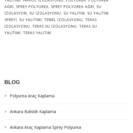
YALITIMI
,
HAVUZ IZOLASYONU
,
POLYUREA
,
POLYUREA
AĞRI
,
SPREY POLYUREA
,
SPREY POLYUREA AĞRI
,
SU
IZOLASYON
,
SU IZOLASYONU
,
SU YALITIM
,
SU YALITIM
SPREYI
,
SU YALITIMI
,
TEMEL IZOLASYONU
,
TERAS
IZOLASYONU
,
TERAS SU IZOLASYONU
,
TERAS SU
YALITIMI
,
TERAS YALITIM
BLOG
Polyurea Araç Kaplama
Ankara Balistik Kaplama
Ankara Araç Kaplama Sprey Polyurea