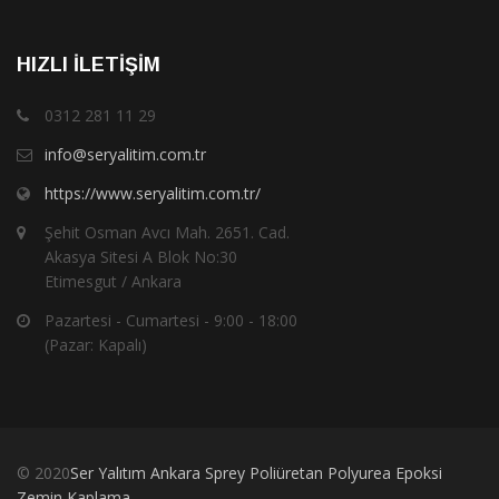
HIZLI İLETIŞIM
0312 281 11 29
info@seryalitim.com.tr
https://www.seryalitim.com.tr/
Şehit Osman Avcı Mah. 2651. Cad.
Akasya Sitesi A Blok No:30
Etimesgut / Ankara
Pazartesi - Cumartesi - 9:00 - 18:00
(Pazar: Kapalı)
© 2020
Ser Yalıtım Ankara Sprey Poliüretan Polyurea Epoksi
Zemin Kaplama
.