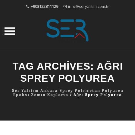
+903122811129
info@seryalitim.com.tr
Skip
to
TAG ARCHIVES:
AĞRI
content
SPREY POLYUREA
Ser Yalıtım Ankara Sprey Poliüretan Polyurea
Epoksi Zemin Kaplama
>
Ağrı Sprey Polyurea