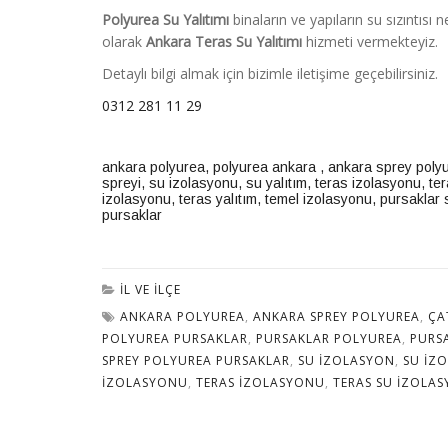
Polyurea Su Yalıtımı
binaların ve yapıların su sızıntıs
olarak
Ankara
Teras Su Yalıtımı
hizmeti vermekteyiz.
Detaylı bilgi almak için bizimle iletişime geçebilirsiniz.
0312 281 11 29
ankara polyurea
,
polyurea ankara
,
ankara sprey poly
spreyi
,
su izolasyonu
,
su yalıtım
,
teras izolasyonu
,
ter
izolasyonu
,
teras yalıtım,
temel izolasyonu
,
pursaklar 
pursaklar
İL VE İLÇE
ANKARA POLYUREA
,
ANKARA SPREY POLYUREA
,
ÇA
POLYUREA PURSAKLAR
,
PURSAKLAR POLYUREA
,
PURS
SPREY POLYUREA PURSAKLAR
,
SU IZOLASYON
,
SU IZ
IZOLASYONU
,
TERAS IZOLASYONU
,
TERAS SU IZOLA