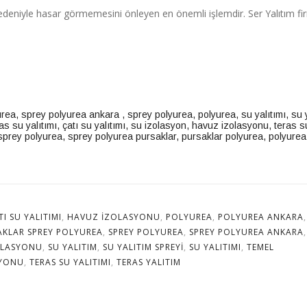
ı nedeniyle hasar görmemesini önleyen en önemli işlemdir. Ser Yalıtım fi
urea
,
sprey polyurea ankara
,
sprey polyurea
,
polyurea, su yalıtımı
,
su 
as su yalıtımı
,
çatı su yalıtımı
,
su izolasyon
,
havuz izolasyonu
,
teras s
sprey polyurea
,
sprey polyurea pursaklar
,
pursaklar polyurea
,
polyurea
TI SU YALITIMI
,
HAVUZ IZOLASYONU
,
POLYUREA
,
POLYUREA ANKARA
,
AKLAR SPREY POLYUREA
,
SPREY POLYUREA
,
SPREY POLYUREA ANKARA
,
OLASYONU
,
SU YALITIM
,
SU YALITIM SPREYI
,
SU YALITIMI
,
TEMEL
SYONU
,
TERAS SU YALITIMI
,
TERAS YALITIM