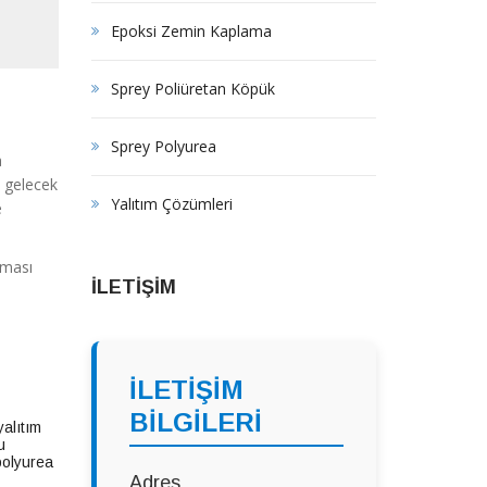
Epoksi Zemin Kaplama
Sprey Poliüretan Köpük
Sprey Polyurea
a
n gelecek
Yalıtım Çözümleri
e
rması
İLETİŞİM
İLETİŞİM
BİLGİLERİ
yalıtım
u
polyurea
Adres