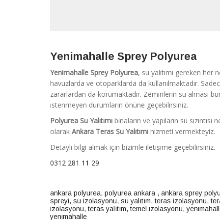
Yenimahalle Sprey Polyurea
Yenimahalle Sprey Polyurea
, su yalıtımı gereken her 
havuzlarda ve otoparklarda da kullanılmaktadır. Sade
zararlardan da korumaktadır. Zeminlerin su alması bun
istenmeyen durumların önüne geçebilirsiniz.
Polyurea Su Yalıtımı
binaların ve yapıların su sızıntıs
olarak
Ankara
Teras Su Yalıtımı
hizmeti vermekteyiz.
Detaylı bilgi almak için bizimle iletişime geçebilirsiniz.
0312 281 11 29
ankara polyurea
,
polyurea ankara
,
ankara sprey poly
spreyi
,
su izolasyonu
,
su yalıtım
,
teras izolasyonu
,
ter
izolasyonu
,
teras yalıtım
,
temel izolasyonu
,
yenimahall
yenimahalle