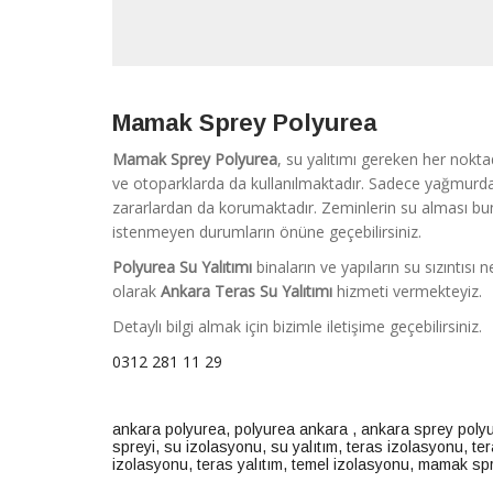
Mamak Sprey Polyurea
Mamak Sprey Polyurea
, su yalıtımı gereken her nokta
ve otoparklarda da kullanılmaktadır. Sadece yağmurda
zararlardan da korumaktadır. Zeminlerin su alması bun
istenmeyen durumların önüne geçebilirsiniz.
Polyurea Su Yalıtımı
binaların ve yapıların su sızıntıs
olarak
Ankara
Teras Su Yalıtımı
hizmeti vermekteyiz.
Detaylı bilgi almak için bizimle iletişime geçebilirsiniz.
0312 281 11 29
ankara polyurea
,
polyurea ankara
,
ankara sprey poly
spreyi
,
su izolasyonu
,
su yalıtım
,
teras izolasyonu
,
ter
izolasyonu
,
teras yalıtım
,
temel izolasyonu
,
mamak spr