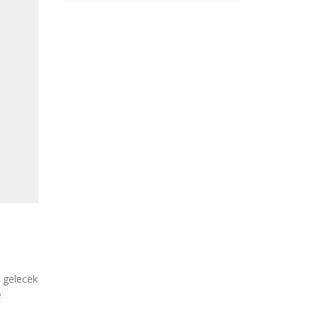
n gelecek
e