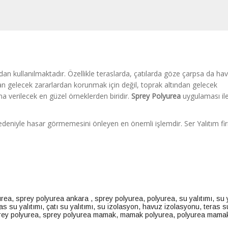
dan kullanılmaktadır. Özellikle teraslarda, çatılarda göze çarpsa da ha
n gelecek zararlardan korunmak için değil, toprak altından gelecek
a verilecek en güzel örneklerden biridir.
Sprey Polyurea
uygulaması il
ı nedeniyle hasar görmemesini önleyen en önemli işlemdir. Ser Yalıtım fi
urea
,
sprey polyurea ankara
,
sprey polyurea
,
polyurea
,
su yalıtımı
,
su 
as su yalıtımı
,
çatı su yalıtımı
,
su izolasyon
,
havuz izolasyonu
,
teras s
ey polyurea
,
sprey polyurea mamak
,
mamak polyurea
,
polyurea mama