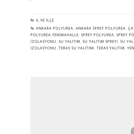
İL VE İLÇE
ANKARA POLYUREA
,
ANKARA SPREY POLYUREA
,
ÇA
POLYUREA YENIMAHALLE
,
SPREY POLYUREA
,
SPREY P
IZOLASYONU
,
SU YALITIM
,
SU YALITIM SPREYI
,
SU YAL
IZOLASYONU
,
TERAS SU YALITIMI
,
TERAS YALITIM
,
YE