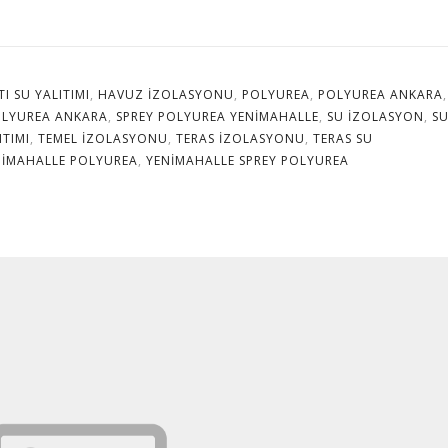
TI SU YALITIMI
,
HAVUZ IZOLASYONU
,
POLYUREA
,
POLYUREA ANKARA
,
OLYUREA ANKARA
,
SPREY POLYUREA YENIMAHALLE
,
SU IZOLASYON
,
S
ITIMI
,
TEMEL IZOLASYONU
,
TERAS IZOLASYONU
,
TERAS SU
NIMAHALLE POLYUREA
,
YENIMAHALLE SPREY POLYUREA