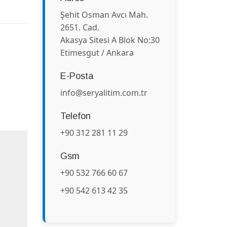
Şehit Osman Avcı Mah.
2651. Cad.
Akasya Sitesi A Blok No:30
Etimesgut / Ankara
U
E-Posta
info@seryalitim.com.tr
Telefon
+90 312 281 11 29
Gsm
+90 532 766 60 67
+90 542 613 42 35