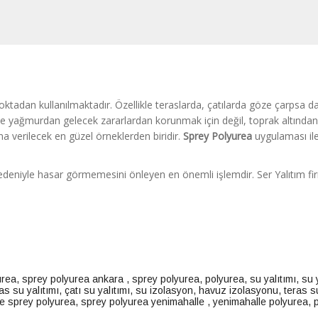
noktadan kullanılmaktadır. Özellikle teraslarda, çatılarda göze çarpsa d
ce yağmurdan gelecek zararlardan korunmak için değil, toprak altında
a verilecek en güzel örneklerden biridir.
Sprey Polyurea
uygulaması il
ı nedeniyle hasar görmemesini önleyen en önemli işlemdir. Ser Yalıtım fi
urea
,
sprey polyurea ankara
,
sprey polyurea
,
polyurea
,
su yalıtımı
,
su 
as su yalıtımı
,
çatı su yalıtımı
,
su izolasyon
,
havuz izolasyonu
,
teras s
e sprey polyurea
,
sprey polyurea yenimahalle
,
yenimahalle polyurea
,