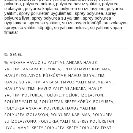
polyurea
,
polyurea ankara
,
polyurea havuz yalıtımı
,
polyurea
izolasyon
,
polyurea kaplama
,
polyurea su izolasyonu
,
polyurea
yalıtım
,
sprey poliüretan uygulaması
,
sprey polyurea
,
sprey
polyurea fiyat
,
sprey polyurea su yalıtımı
,
sprey polyurea
uygulaması
,
sprey su yalıtımı
,
su izolasyon köpüğü
,
su izolasyon
spreyi
,
su yalıtım köpüğü
,
su yalıtımı ankara
,
su yalıtımı yapan
firmalar
GENEL
ANKARA HAVUZ SU YALITIMI
,
ANKARA HAVUZ
YALITIMI
,
ANKARA POLYUREA
,
EPOKSI HAVUZ KAPLAMA
,
HAVUZ IZOLASYON PÜSKÜRTME
,
HAVUZ SU YALITIMI
,
HAVUZ SU YALITIMI ANKARA
,
HAVUZ YALITIM MEMBRANI
,
HAVUZ YALITIMI
,
HAVUZ YALITIMI ANKARA
,
HAVUZ
YALITIMI POLYUREA
,
POLIÜRE
,
POLIÜRE IZOLASYON
,
POLIÜRE YALITIM
,
POLIÜRETAN SPREY KÖPÜK
,
POLYUREA
,
POLYUREA ANKARA
,
POLYUREA HAVUZ YALITIMI
,
POLYUREA IZOLASYON
,
POLYUREA KAPLAMA
,
POLYUREA
SU IZOLASYONU
,
POLYUREA YALITIM
,
SPREY POLIÜRETAN
UYGULAMASI
,
SPREY POLYUREA
,
SPREY POLYUREA FIYAT
,