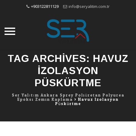
+903122811129
info@seryalitim.com.tr
Skip
TAG ARCHIVES:
HAVUZ
to
content
IZOLASYON
PÜSKÜRTME
Ser Yalıtım Ankara Sprey Poliüretan Polyurea
Epoksi Zemin Kaplama
>
Havuz Izolasyon
Püskürtme