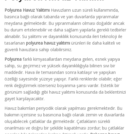
Polyurea Havuz Yalıtımı
Havuzların uzun süreli kullanımında,
basınca bağlı olarak tabanda ve yan duvarlarda yıpranmalar
meydana gelmektedir. Bu yıpranmaların olması doğaldır ancak
bu durum ertelenebilir ve daha sağlam yapılarla gerekli tedbirler
alınabilir. Su yalıtımı ve dayanıklılık konusunda ileri teknoloji ile
tasarlanan
polyurea havuz yalıtımı
ürünleri ile daha kaliteli ve
güvenli havuzlara sahip olabilirsiniz.
Polyurea
farklı kimyasallardan meydana gelen, esnek yapıya
sahip, su geçirmez ve yüksek dayanıklılığıyla bilinen sıvı bir
maddedir. Hava ile temasından sonra katılaşır ve yapışkan
özelliği sayesinde yüzeye yapışır. Farklı renklerde olabilir; eğer
renk değiştirmek isterseniz boyanma şansı vardır. Estetik bir
görünüm sağladığı gibi havuz yalıtımı konusunda da beklentinizi
gayet karşılayacaktır.
Havuz bakımları periyodik olarak yapılması gerekmektedir. Bu
bakımın içerisine su basıncına bağlı olarak zemin ve duvarlarda
oluşabilecek çatlaklar da girmektedir. Çatlakların sürekli
onarılması ve doğru bir şekilde kapatılması zordur; bu çatlaklar