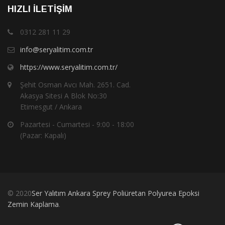
HIZLI İLETIŞIM
0312 281 11 29
info@seryalitim.com.tr
https://www.seryalitim.com.tr/
Şehit Osman Avcı Mah. 2651. Cad.
Akasya Sitesi A Blok No:30
Etimesgut / Ankara
Pazartesi - Cumartesi - 9:00 - 18:00
(Pazar: Kapalı)
© 2020
Ser Yalıtım Ankara Sprey Poliüretan Polyurea Epoksi
Zemin Kaplama
.