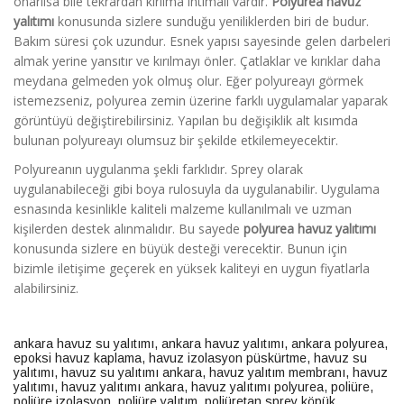
onarılsa bile tekrardan kırılma ihtimali vardır.
Polyurea havuz
yalıtımı
konusunda sizlere sunduğu yeniliklerden biri de budur.
Bakım süresi çok uzundur. Esnek yapısı sayesinde gelen darbeleri
almak yerine yansıtır ve kırılmayı önler. Çatlaklar ve kırıklar daha
meydana gelmeden yok olmuş olur. Eğer polyureayı görmek
istemezseniz, polyurea zemin üzerine farklı uygulamalar yaparak
görüntüyü değiştirebilirsiniz. Yapılan bu değişiklik alt kısımda
bulunan polyureayı olumsuz bir şekilde etkilemeyecektir.
Polyureanın uygulanma şekli farklıdır. Sprey olarak
uygulanabileceği gibi boya rulosuyla da uygulanabilir. Uygulama
esnasında kesinlikle kaliteli malzeme kullanılmalı ve uzman
kişilerden destek alınmalıdır. Bu sayede
polyurea havuz yalıtımı
konusunda sizlere en büyük desteği verecektir. Bunun için
bizimle iletişime geçerek en yüksek kaliteyi en uygun fiyatlarla
alabilirsiniz.
ankara havuz su yalıtımı
,
ankara havuz yalıtımı
,
ankara polyurea
,
epoksi havuz kaplama
,
havuz izolasyon püskürtme
,
havuz su
yalıtımı
,
havuz su yalıtımı ankara
,
havuz yalıtım membranı
,
havuz
yalıtımı
,
havuz yalıtımı ankara
,
havuz yalıtımı polyurea
,
poliüre
,
poliüre izolasyon
,
poliüre yalıtım
,
poliüretan sprey köpük
,