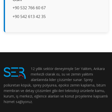
+90 532 766 60 67
+90 542 613 42 35
12 yıllık sektör deneyimiyle Ser Yalıtım, Ankara
merkezli olarak ısı, su ve zemin yalıtımı
alanlarında lider çözümler sunar. Sprey
poliüretan köpük, sprey polyurea, epoksi zemin kaplama, bitüm
membran ve detay çözümleri gibi ileri teknoloji ürünlerle kamu,
kurum, iş merkezi, eğlence alanları ve konut projelerine kapsamlı
hizmet sağlıyoruz.