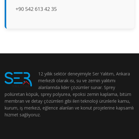
+90 542 613 42 35
12 yıllık sektör deneyimiyle Ser Yalıtım, Ankara
merkezli olarak ısı, su ve zemin yalıtımı
alanlarında lider çözümler sunar. Sprey
poliüretan köpük, sprey polyurea, epoksi zemin kaplama, bitüm
membran ve detay çözümleri gibi ileri teknoloji ürünlerle kamu,
kurum, iş merkezi, eğlence alanları ve konut projelerine kapsamlı
hizmet sağlıyoruz.