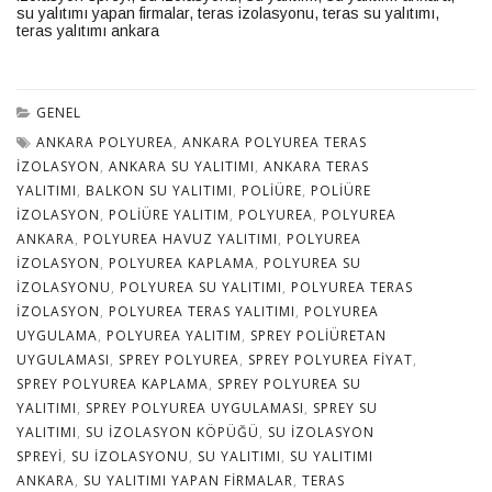
su yalıtımı yapan firmalar
,
teras izolasyonu
,
teras su yalıtımı
,
teras yalıtımı ankara
GENEL
ANKARA POLYUREA
,
ANKARA POLYUREA TERAS
IZOLASYON
,
ANKARA SU YALITIMI
,
ANKARA TERAS
YALITIMI
,
BALKON SU YALITIMI
,
POLIÜRE
,
POLIÜRE
IZOLASYON
,
POLIÜRE YALITIM
,
POLYUREA
,
POLYUREA
ANKARA
,
POLYUREA HAVUZ YALITIMI
,
POLYUREA
IZOLASYON
,
POLYUREA KAPLAMA
,
POLYUREA SU
IZOLASYONU
,
POLYUREA SU YALITIMI
,
POLYUREA TERAS
IZOLASYON
,
POLYUREA TERAS YALITIMI
,
POLYUREA
UYGULAMA
,
POLYUREA YALITIM
,
SPREY POLIÜRETAN
UYGULAMASI
,
SPREY POLYUREA
,
SPREY POLYUREA FIYAT
,
SPREY POLYUREA KAPLAMA
,
SPREY POLYUREA SU
YALITIMI
,
SPREY POLYUREA UYGULAMASI
,
SPREY SU
YALITIMI
,
SU IZOLASYON KÖPÜĞÜ
,
SU IZOLASYON
SPREYI
,
SU IZOLASYONU
,
SU YALITIMI
,
SU YALITIMI
ANKARA
,
SU YALITIMI YAPAN FIRMALAR
,
TERAS