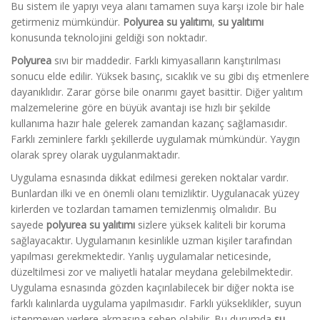
Bu sistem ile yapıyı veya alanı tamamen suya karşı izole bir hale
getirmeniz mümkündür.
Polyurea su yalıtımı
,
su yalıtımı
konusunda teknolojini geldiği son noktadır.
Polyurea
sıvı bir maddedir. Farklı kimyasalların karıştırılması
sonucu elde edilir. Yüksek basınç, sıcaklık ve su gibi dış etmenlere
dayanıklıdır. Zarar görse bile onarımı gayet basittir. Diğer yalıtım
malzemelerine göre en büyük avantajı ise hızlı bir şekilde
kullanıma hazır hale gelerek zamandan kazanç sağlamasıdır.
Farklı zeminlere farklı şekillerde uygulamak mümkündür. Yaygın
olarak sprey olarak uygulanmaktadır.
Uygulama esnasında dikkat edilmesi gereken noktalar vardır.
Bunlardan ilki ve en önemli olanı temizliktir. Uygulanacak yüzey
kirlerden ve tozlardan tamamen temizlenmiş olmalıdır. Bu
sayede
polyurea su yalıtımı
sizlere yüksek kaliteli bir koruma
sağlayacaktır. Uygulamanın kesinlikle uzman kişiler tarafından
yapılması gerekmektedir. Yanlış uygulamalar neticesinde,
düzeltilmesi zor ve maliyetli hatalar meydana gelebilmektedir.
Uygulama esnasında gözden kaçırılabilecek bir diğer nokta ise
farklı kalınlarda uygulama yapılmasıdır. Farklı yükseklikler, suyun
istenmeyen yerlere akmasına sebep olabilir. Bu durumda
su