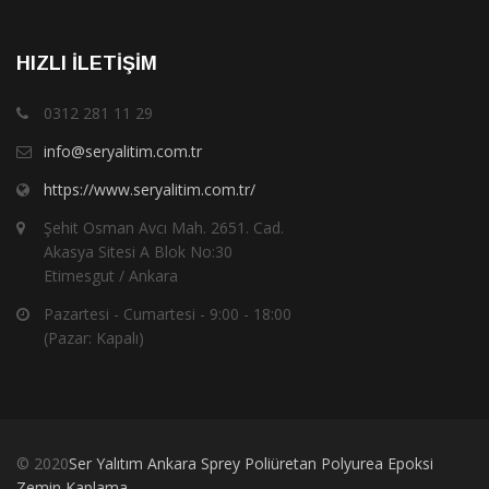
HIZLI İLETIŞIM
0312 281 11 29
info@seryalitim.com.tr
https://www.seryalitim.com.tr/
Şehit Osman Avcı Mah. 2651. Cad.
Akasya Sitesi A Blok No:30
Etimesgut / Ankara
Pazartesi - Cumartesi - 9:00 - 18:00
(Pazar: Kapalı)
© 2020
Ser Yalıtım Ankara Sprey Poliüretan Polyurea Epoksi
Zemin Kaplama
.