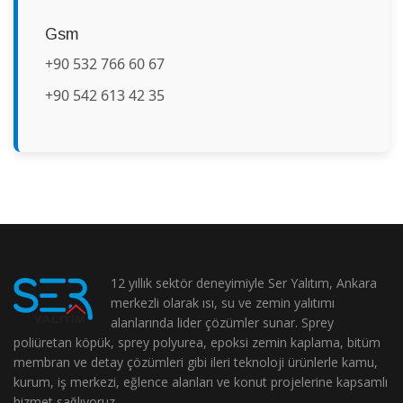
Gsm
+90 532 766 60 67
+90 542 613 42 35
12 yıllık sektör deneyimiyle Ser Yalıtım, Ankara
merkezli olarak ısı, su ve zemin yalıtımı
alanlarında lider çözümler sunar. Sprey
poliüretan köpük, sprey polyurea, epoksi zemin kaplama, bitüm
membran ve detay çözümleri gibi ileri teknoloji ürünlerle kamu,
kurum, iş merkezi, eğlence alanları ve konut projelerine kapsamlı
hizmet sağlıyoruz.