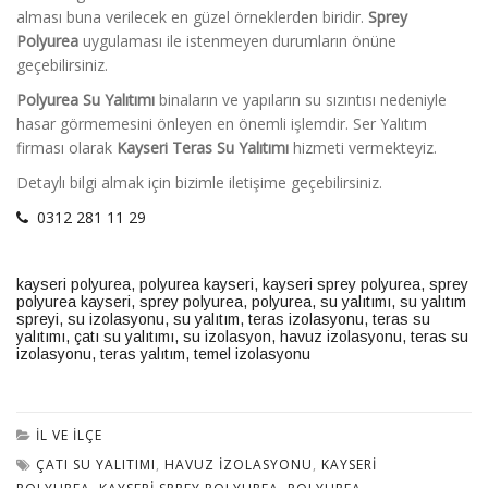
alması buna verilecek en güzel örneklerden biridir.
Sprey
Polyurea
uygulaması ile istenmeyen durumların önüne
geçebilirsiniz.
Polyurea Su Yalıtımı
binaların ve yapıların su sızıntısı nedeniyle
hasar görmemesini önleyen en önemli işlemdir. Ser Yalıtım
firması olarak
Kayseri
Teras Su Yalıtımı
hizmeti vermekteyiz.
Detaylı bilgi almak için bizimle iletişime geçebilirsiniz.
0312 281 11 29
kayseri polyurea
,
polyurea kayseri
,
kayseri sprey polyurea
,
sprey
polyurea kayseri
,
sprey polyurea
,
polyurea
,
su yalıtımı
,
su yalıtım
spreyi
,
su izolasyonu
,
su yalıtım,
teras izolasyonu
,
teras su
yalıtımı
,
çatı su yalıtımı
,
su izolasyon
,
havuz izolasyonu
,
teras su
izolasyonu
,
teras yalıtım
,
temel izolasyonu
İL VE İLÇE
ÇATI SU YALITIMI
,
HAVUZ IZOLASYONU
,
KAYSERI