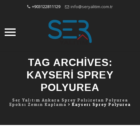
+903122811129
info@seryalitim.com.tr
Skip
TAG ARCHIVES:
to
content
KAYSERI SPREY
POLYUREA
Ser Yalıtım Ankara Sprey Poliüretan Polyurea
Epoksi Zemin Kaplama
>
Kayseri Sprey Polyurea