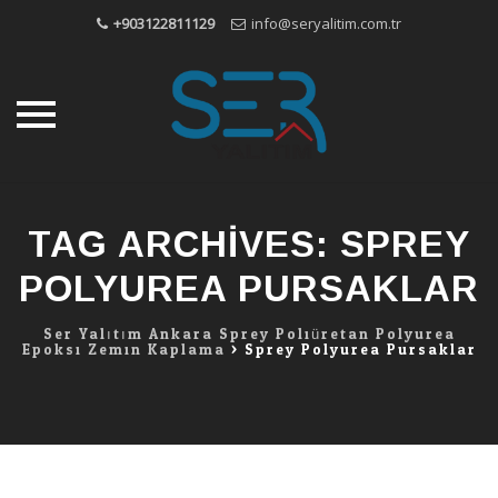
+903122811129
info@seryalitim.com.tr
Skip
to
TAG ARCHIVES:
SPREY
content
POLYUREA PURSAKLAR
Ser Yalıtım Ankara Sprey Poliüretan Polyurea
Epoksi Zemin Kaplama
>
Sprey Polyurea Pursaklar