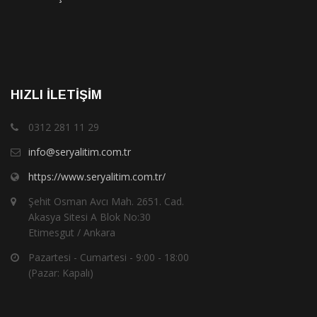
HIZLI İLETIŞIM
0312 281 11 29
info@seryalitim.com.tr
https://www.seryalitim.com.tr/
Şehit Osman Avcı Mah. 2651. Cad.
Akasya Sitesi A Blok No:30
Etimesgut / Ankara
Pazartesi - Cumartesi - 9:00 - 18:00
(Pazar: Kapalı)