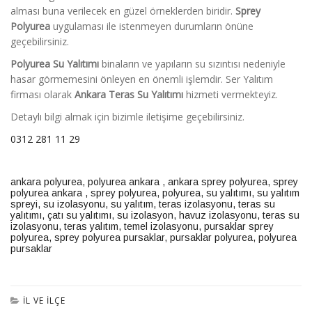
alması buna verilecek en güzel örneklerden biridir.
Sprey
Polyurea
uygulaması ile istenmeyen durumların önüne
geçebilirsiniz.
Polyurea Su Yalıtımı
binaların ve yapıların su sızıntısı nedeniyle
hasar görmemesini önleyen en önemli işlemdir. Ser Yalıtım
firması olarak
Ankara
Teras Su Yalıtımı
hizmeti vermekteyiz.
Detaylı bilgi almak için bizimle iletişime geçebilirsiniz.
0312 281 11 29
ankara polyurea
,
polyurea ankara
,
ankara sprey polyurea
,
sprey
polyurea ankara
,
sprey polyurea
,
polyurea, su yalıtımı
,
su yalıtım
spreyi
,
su izolasyonu
,
su yalıtım
,
teras izolasyonu
,
teras su
yalıtımı
,
çatı su yalıtımı
,
su izolasyon
,
havuz izolasyonu
,
teras su
izolasyonu
,
teras yalıtım,
temel izolasyonu
,
pursaklar sprey
polyurea
,
sprey polyurea pursaklar
,
pursaklar polyurea
,
polyurea
pursaklar
İL VE İLÇE