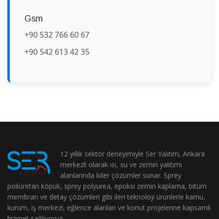
Gsm
+90 532 766 60 67
+90 542 613 42 35
12 yıllık sektör deneyimiyle Ser Yalıtım, Ankara
merkezli olarak ısı, su ve zemin yalıtımı
alanlarında lider çözümler sunar. Sprey
poliüretan köpük, sprey polyurea, epoksi zemin kaplama, bitüm
membran ve detay çözümleri gibi ileri teknoloji ürünlerle kamu,
kurum, iş merkezi, eğlence alanları ve konut projelerine kapsamlı
hizmet sağlıyoruz.