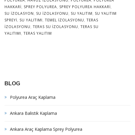
POLYUREA
,
HAVUZ IZOLASYONU
,
POLYUREA
,
POLYUREA
HAKKARI
,
SPREY POLYUREA
,
SPREY POLYUREA HAKKARI
,
SU IZOLASYON
,
SU IZOLASYONU
,
SU YALITIM
,
SU YALITIM
SPREYI
,
SU YALITIMI
,
TEMEL IZOLASYONU
,
TERAS
IZOLASYONU
,
TERAS SU IZOLASYONU
,
TERAS SU
YALITIMI
,
TERAS YALITIM
BLOG
Polyurea Araç Kaplama
Ankara Balistik Kaplama
Ankara Araç Kaplama Sprey Polyurea