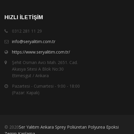
HIZLI İLETIŞIM
0312 281 11 29
info@seryalitim.com.tr
https://www.seryalitim.com.tr/
Şehit Osman Avcı Mah. 2651. Cad.
Akasya Sitesi A Blok No:30
Etimesgut / Ankara
Pazartesi - Cumartesi - 9:00 - 18:00
(Pazar: Kapalı)
© 2020
Ser Yalıtım Ankara Sprey Poliüretan Polyurea Epoksi
Zemin Kaplama
.