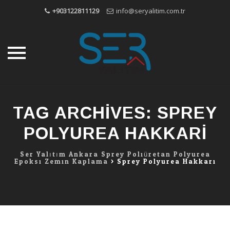
+903122811129
info@seryalitim.com.tr
Skip
to
TAG ARCHIVES:
SPREY
content
POLYUREA HAKKARI
Ser Yalıtım Ankara Sprey Poliüretan Polyurea
Epoksi Zemin Kaplama
>
Sprey Polyurea Hakkari