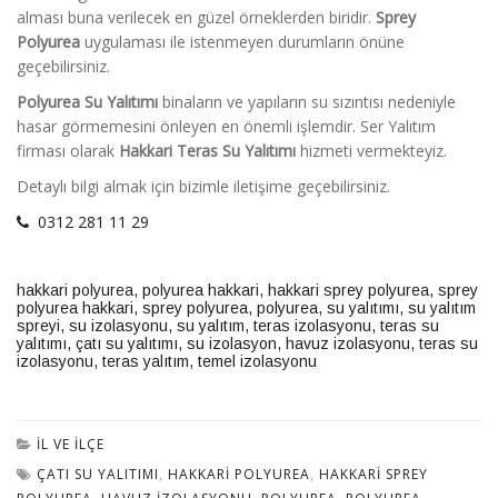
alması buna verilecek en güzel örneklerden biridir.
Sprey
Polyurea
uygulaması ile istenmeyen durumların önüne
geçebilirsiniz.
Polyurea Su Yalıtımı
binaların ve yapıların su sızıntısı nedeniyle
hasar görmemesini önleyen en önemli işlemdir. Ser Yalıtım
firması olarak
Hakkari Teras Su Yalıtımı
hizmeti vermekteyiz.
Detaylı bilgi almak için bizimle iletişime geçebilirsiniz.
0312 281 11 29
hakkari polyurea
,
polyurea hakkari
,
hakkari sprey polyurea
,
sprey
polyurea hakkari
,
sprey polyurea
,
polyurea
,
su yalıtımı
,
su yalıtım
spreyi,
su izolasyonu
,
su yalıtım
,
teras izolasyonu
,
teras su
yalıtımı
,
çatı su yalıtımı
,
su izolasyon
,
havuz izolasyonu
,
teras su
izolasyonu
,
teras yalıtım
,
temel izolasyonu
İL VE İLÇE
ÇATI SU YALITIMI
,
HAKKARI POLYUREA
,
HAKKARI SPREY